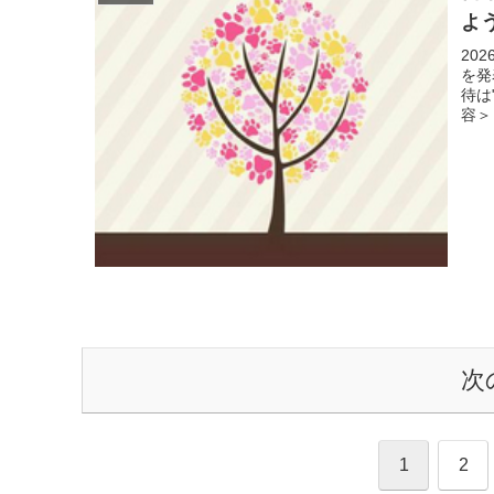
よ
20
を発
待は
容＞
次
1
2