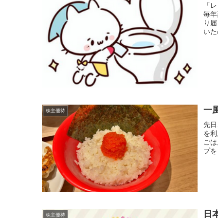
「レ
毎年
り届
いた
一
株主優待
先日
を利
ごは
プを
日
株主優待