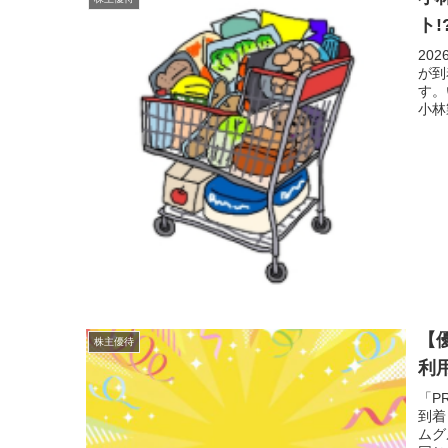
ト!
20
が到
す。
小林
【
株主優待
利用
「P
到着
ムグ