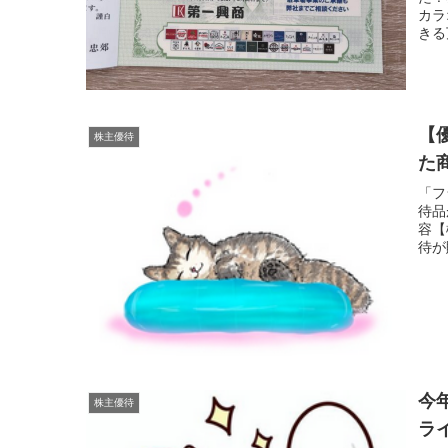
カラ
きる
【
株主優待
た
「フ
待品
容【
待が
今
株主優待
ラ