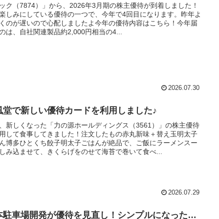
ック（7874）」から、2026年3月期の株主優待が到着しました！
楽しみにしている優待の一つで、今年で4回目になります。昨年よ
くのが遅いので心配しましたよ今年の優待内容はこちら！今年届
のは、自社関連製品約2,000円相当の4...
2026.07.30
風堂で新しい優待カードを利用しました♪
、新しくなった「力の源ホールディングス（3561）」の株主優待
用して食事してきました！注文したもの赤丸新味＋替え玉明太子
ん博多ひとくち餃子明太子ごはんが絶品で、ご飯にラーメンスー
しみ込ませて、きくらげをのせて海苔で巻いて食べ...
2026.07.29
本駐車場開発が優待を見直し！シンプルになった…