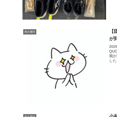
【
株主優待
が
20
QU
我が
した
小
株主優待