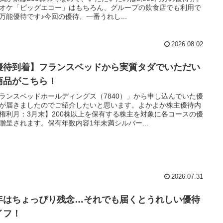
オケ「ビッグエコー」はもちろん、グループの飲食店でも利用で
万能優待です♪今回の優待、一番うれし...
2026.08.02
優待到着】フランスベッドから実質タダでいただい
商品がこちら！
ランスベッドホールディングス（7840）」から申し込んでいた優
が届きましたのでご紹介したいと思います。よかよか株主優待内
権利月：3月末】200株以上を保有する株主を対象に各コースの優
贈呈されます。保有年数内容1年未満シルバー...
2026.07.31
年はちょっぴり残念…それでも届くとうれしい優待
イフ！