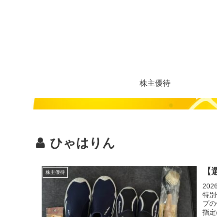
株主優待
ひゃはりん
【
株主優待
20
特別
プの
指定