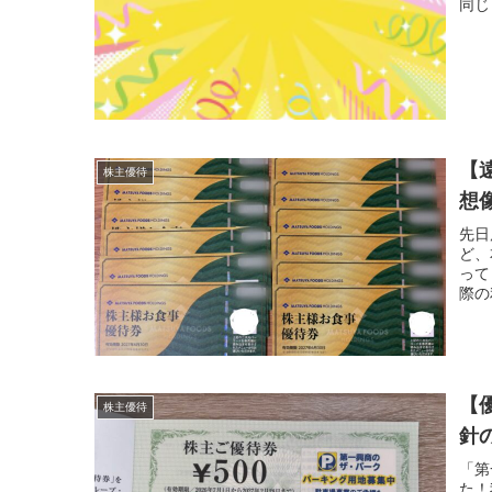
同じ
【
株主優待
想
先日
ど、
って
際の
【
株主優待
針
「第
た！