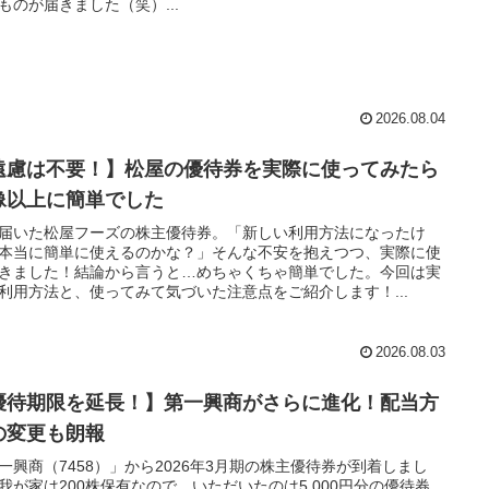
ものが届きました（笑）...
2026.08.04
遠慮は不要！】松屋の優待券を実際に使ってみたら
像以上に簡単でした
届いた松屋フーズの株主優待券。「新しい利用方法になったけ
本当に簡単に使えるのかな？」そんな不安を抱えつつ、実際に使
きました！結論から言うと…めちゃくちゃ簡単でした。今回は実
利用方法と、使ってみて気づいた注意点をご紹介します！...
2026.08.03
優待期限を延長！】第一興商がさらに進化！配当方
の変更も朗報
一興商（7458）」から2026年3月期の株主優待券が到着しまし
我が家は200株保有なので、いただいたのは5,000円分の優待券。