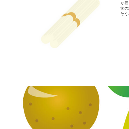
が届
後の
そう