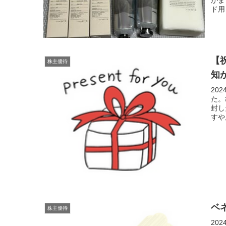
ド用
【
株主優待
知
20
た。
封し
すや
ベ
株主優待
20