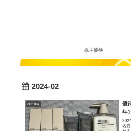
株主優待
2024-02
優
株主優待
年
20
名義
がま