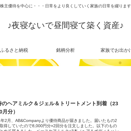
株主優待を中心に・・・日常をより良くしていく家族の日常を綴ります
♪夜寝ないで昼間寝て築く資産♪
ふるさと納税
銘柄分析
家族でお出か
待のヘアミルク＆ジェル＆トリートメント到着（23
10月分）
24年2月、AB&Companyより優待商品が届きました。届いたもの2
取得していたので8,000円分×2回分を注文しました。以下のもの
とめて届きました。ベースケアミルク×3本（ヘア＆ボディ＆ハン