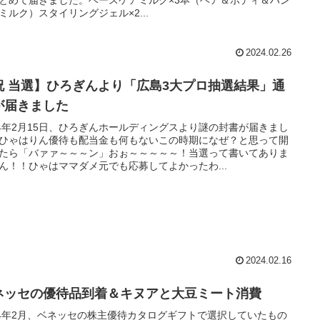
ミルク）スタイリングジェル×2...
2024.02.26
祝 当選】ひろぎんより「広島3大プロ抽選結果」通
が届きました
24年2月15日、ひろぎんホールディングスより謎の封書が届きまし
ひゃはりん優待も配当金も何もないこの時期になぜ？と思って開
たら「バァァ～～～ン」おぉ～～～～～！当選って書いてありま
ん！！ひゃはママダメ元でも応募してよかったわ...
2024.02.16
ネッセの優待品到着＆キヌアと大豆ミート消費
24年2月、ベネッセの株主優待カタログギフトで選択していたもの