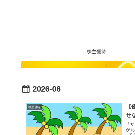
株主優待
2026-06
【
株主優待
せ
「サ
が到
（5