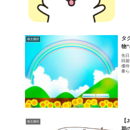
タ
株主優待
物
先日
回届
優待
乗ら
【
株主優待
期