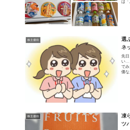
は「
選
株主優待
ネ
先日
い…
でみ
価な
凍
株主優待
ツ