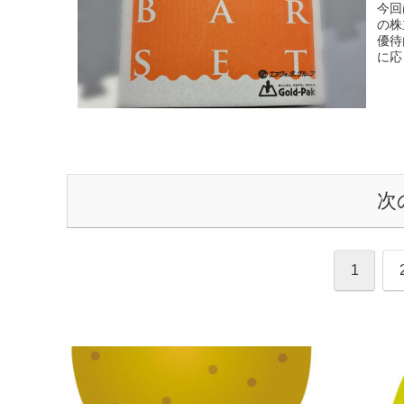
今回
の株
優待
に応
次
1