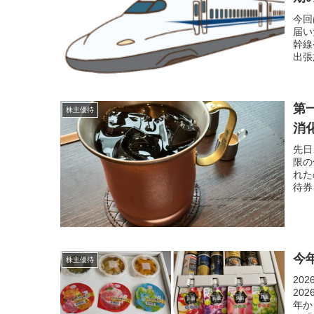
今回
届い
幹線
出張
第
株主優待
消
先日
限の
れた
待券
今
株主優待
20
20
年か