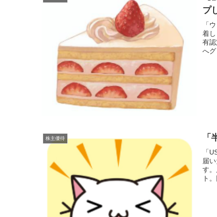
プ
「ウ
着し
有認
へグ
「
株主優待
「U
届い
す。
ト。