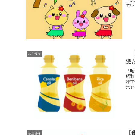
てい
【
株主優待
派
「昭
昭和
株主
わせ
【
株主優待