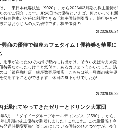
は、「東日本旅客鉄道（9020）」から2026年3月期の株主優待が
たのでご紹介します。JR東日本の優待といえば、何といっても新
や特急列車がお得に利用できる「株主優待割引券」。旅行好きや
族にはおなじみの人気優待です。株主優待の...
2026.06.24
一興商の優待で銀座カフェタイム！優待券を華麗に
化
、用事があったので夫婦で都内にお出かけ。そういえば今月末期
優待券なかったっけ？と気付き、あるカフェへ向かいました。訪
のは「銀座珈琲店 銀座数寄屋橋店」こちらは第一興商の株主優
を使用することができます。休日の昼下がりでしたが、...
2026.06.23
年は遅れてやってきたゼリーとドリンク大軍団
26年6月、「ダイドーグループホールディングス（2590）」から、
26年1月期の株主優待が到着しました！これこれ。この重量感！今
ら発送時期変更毎年楽しみにしている優待のひとつですが、今年