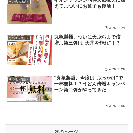
イオンラウンジ同伴人数拡大に加
その他（雑記）
えて…ついにお菓子も復活！
2026.03.29
丸亀製麺、ついに天ぷらまで倍
その他（雑記）
増…第三弾は“天丼を作れ”！？
2026.03.20
”丸亀製麺、今度は“ぶっかけ”で
その他（雑記）
一杯無料！？うどん倍増キャンペ
ーン第二弾がやってきた
2026.03.06
次のページ