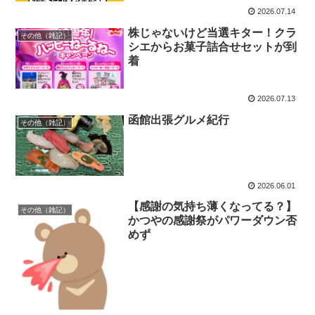
2026.07.14
株じゃないけど当選キター！クラ
その他（雑記）
シエからお菓子詰合せセットが到
着
2026.07.13
函館出張グルメ紀行
その他（雑記）
2026.06.01
【感謝の気持ち薄くなってる？】
その他（雑記）
かつやの感謝祭がパワーダウン否
めず