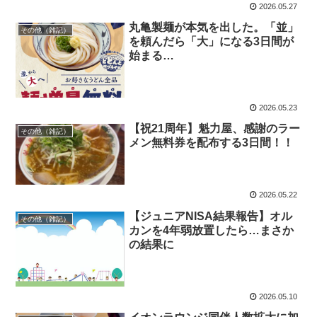
2026.05.27
丸亀製麺が本気を出した。「並」
その他（雑記）
を頼んだら「大」になる3日間が
始まる…
2026.05.23
【祝21周年】魁力屋、感謝のラー
その他（雑記）
メン無料券を配布する3日間！！
2026.05.22
【ジュニアNISA結果報告】オル
その他（雑記）
カンを4年弱放置したら…まさか
の結果に
2026.05.10