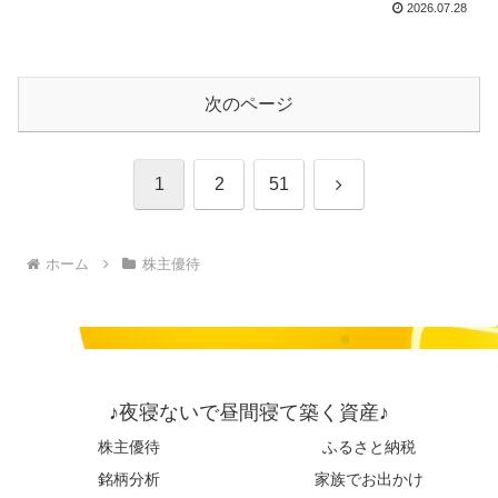
2026.07.28
次のページ
次
1
2
51
へ
ホーム
株主優待
♪夜寝ないで昼間寝て築く資産♪
株主優待
ふるさと納税
銘柄分析
家族でお出かけ