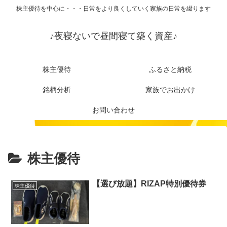
株主優待を中心に・・・日常をより良くしていく家族の日常を綴ります
♪夜寝ないで昼間寝て築く資産♪
株主優待
ふるさと納税
銘柄分析
家族でお出かけ
お問い合わせ
株主優待
【選び放題】RIZAP特別優待券
株主優待