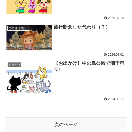
2025.02.15
旅行断念した代わり（？）
その他（雑記）
2024.09.01
【お出かけ】中の島公園で潮干狩
お出かけ
り♪
2024.05.17
次のページ