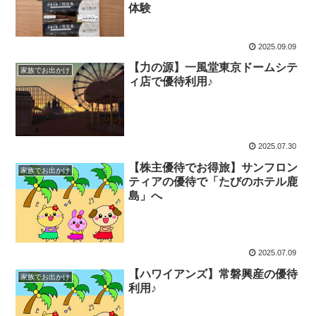
体験
2025.09.09
【力の源】一風堂東京ドームシテ
家族でお出かけ
ィ店で優待利用♪
2025.07.30
【株主優待でお得旅】サンフロン
家族でお出かけ
ティアの優待で「たびのホテル鹿
島」へ
2025.07.09
【ハワイアンズ】常磐興産の優待
家族でお出かけ
利用♪