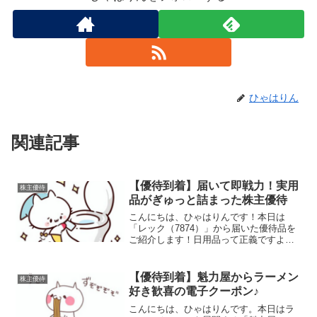
ひゃはりん
関連記事
【優待到着】届いて即戦力！実用
株主優待
品がぎゅっと詰まった株主優待
こんにちは、ひゃはりんです！本日は
「レック（7874）」から届いた優待品を
ご紹介します！日用品って正義ですよ
ね！今回届いたもの！届いた優待品は以
下4点になります。バルサン「虫こないも
ん」セスキ+メラミンクリーナー足冷え女
【優待到着】魁力屋からラーメン
株主優待
子の靴下 厚手ハイソ...
好き歓喜の電子クーポン♪
こんにちは、ひゃはりんです。本日はラ