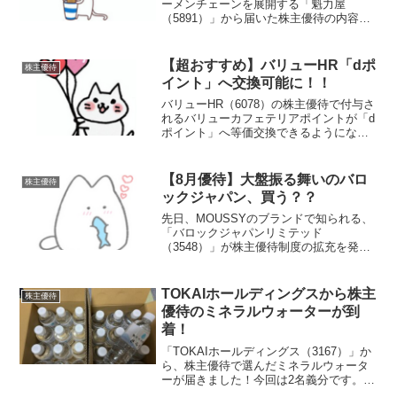
ーメンチェーンを展開する「魁力屋
（5891）」から届いた株主優待の内容を
ご紹介したいと思います。優待の中身
は？権利月：毎年6月末・12月末（年2
回）100株以上自社店舗で利用可能な
【超おすすめ】バリューHR「dポ
株主優待
1,000円相当の電子チ...
イント」へ交換可能に！！
バリューHR（6078）の株主優待で付与さ
れるバリューカフェテリアポイントが「d
ポイント」へ等価交換できるようになり
ました。プレスリリース内容このすごさ
をお伝えする為に優待内容を確認します
優待内容毎年12月末時点の株主を対象に
【8月優待】大盤振る舞いのバロ
株主優待
バリューカフェ...
ックジャパン、買う？？
先日、MOUSSYのブランドで知られる、
「バロックジャパンリミテッド
（3548）」が株主優待制度の拡充を発表
したことをお伝えしました。8月が優待権
利月となりますのでここで改めて優待内
容を確認しておきたいと思います。優待
TOKAIホールディングスから株主
株主優待
内容はかなり良いですよ...
優待のミネラルウォーターが到
着！
「TOKAIホールディングス（3167）」か
ら、株主優待で選んだミネラルウォータ
ーが届きました！今回は2名義分です。と
いうことで、届いたのはこちら。我が家