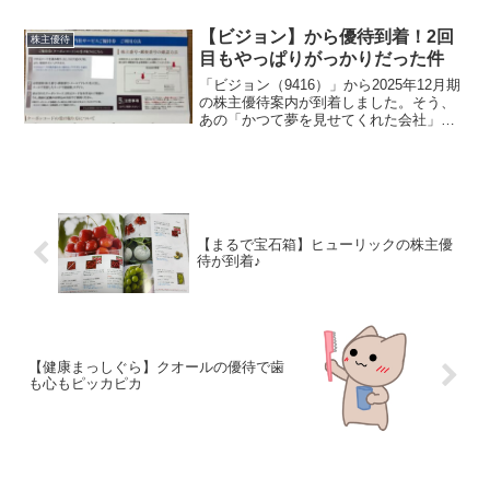
ではすっかりおなじみの優待品です優待
内容【権利月：3月末・9月末】TOKAIホ
【ビジョン】から優待到着！2回
株主優待
ールディ...
目もやっぱりがっかりだった件
「ビジョン（9416）」から2025年12月期
の株主優待案内が到着しました。そう、
あの「かつて夢を見せてくれた会社」で
す。高額クオカードの夢と現実かつてこ
の会社、300株保有で年2回、15,000円分
のクオカード優待という神優待を導入し
まし...
【まるで宝石箱】ヒューリックの株主優
待が到着♪
【健康まっしぐら】クオールの優待で歯
も心もピッカピカ