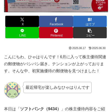
X
Facebook
はてブ
LINE
Pinterest
コピー
2025.06.17
2025.06.30
こんにちわ、ひゃはりんです！6月に入って株主優待関連
の郵便物がバシバシ届き、テンションが上がっておりま
す。そんな中、初実施優待の郵便物を見つけました！
最近帰宅が楽しみなひゃはりんです
本日は「
ソフトバンク（9434）
」の株主優待内容をご紹