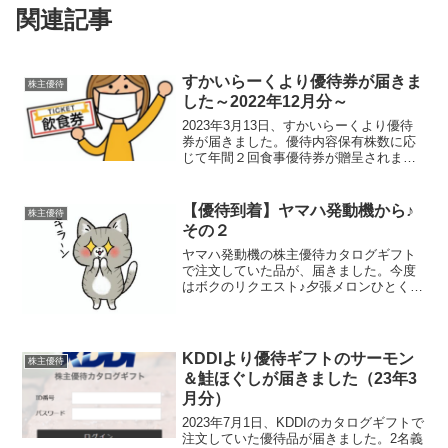
関連記事
すかいらーくより優待券が届きま
株主優待
した～2022年12月分～
2023年3月13日、すかいらーくより優待
券が届きました。優待内容保有株数に応
じて年間２回食事優待券が贈呈されま
す。保有株数年間贈呈金額6月末基準日12
月末基準日100株～299株4,000円2,000円
カード×1枚（2,000円）2,00...
【優待到着】ヤマハ発動機から♪
株主優待
その２
ヤマハ発動機の株主優待カタログギフト
で注文していた品が、届きました。今度
はボクのリクエスト♪夕張メロンひとくち
ゼリー（25個入り）賞味期限は8月22日と
なっており、到着時点で残り4か月ほどあ
りました。いざ実食可愛らしい見た目で
すが、しっかり...
KDDIより優待ギフトのサーモン
株主優待
＆鮭ほぐしが届きました（23年3
月分）
2023年7月1日、KDDIのカタログギフトで
注文していた優待品が届きました。2名義