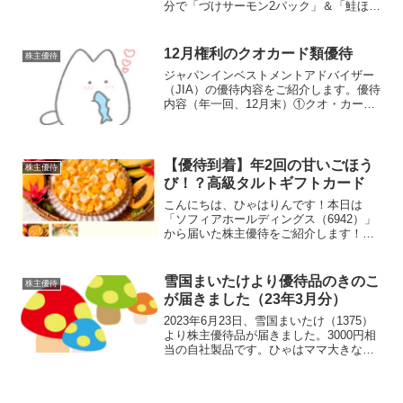
分で「づけサーモン2パック」＆「鮭ほぐ
し3個セット」です。ひゃはりんどっちも
おいしそう！！優待内容毎年3月末時点の
株主を対象に優待カタログが贈呈されま
12月権利のクオカード類優待
株主優待
す。 ...
ジャパンインベストメントアドバイザー
（JIA）の優待内容をご紹介します。優待
内容（年一回、12月末）①クオ・カード
及び ②日本証券新聞デジタル版購読券
（1ヶ月 3,000円分）100株以上継続保有
期間 1年未満：②3ヶ月継続保有期間 1
年...
【優待到着】年2回の甘いごほう
株主優待
び！？高級タルトギフトカード
こんにちは、ひゃはりんです！本日は
「ソフィアホールディングス（6942）」
から届いた株主優待をご紹介します！ワ
クワクする優待ですね！届いたのは高級
スイーツタルト専門店「キルフェボン」
で利用可能なギフトカードです！届いた
雪国まいたけより優待品のきのこ
株主優待
優待カード♪キルフェボ...
が届きました（23年3月分）
2023年6月23日、雪国まいたけ（1375）
より株主優待品が届きました。3000円相
当の自社製品です。ひゃはママ大きな箱
で届いたわね♡優待内容写真の通りすご
いボリュームです。しっかり冷蔵便でお
届けしてくれます。こちらは100株を6ヶ