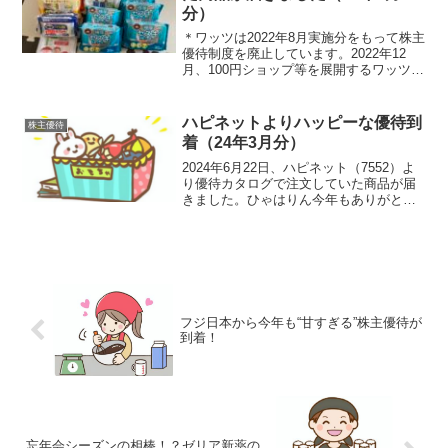
分）
＊ワッツは2022年8月実施分をもって株主
優待制度を廃止しています。2022年12
月、100円ショップ等を展開するワッツ
（2735）より株主優待クーポンで注文し
た商品が届きました。注文した商品今回
注文した商品です油よごれクリーナー×３
ハピネットよりハッピーな優待到
株主優待
個お掃...
着（24年3月分）
2024年6月22日、ハピネット（7552）よ
り優待カタログで注文していた商品が届
きました。ひゃはりん今年もありがとう
ございます♪ひゃは美(8)うれしひゃ太郎
(5)すぎる！！優待内容毎年3月末時点の株
主を対象に保有株数に応じた優待が贈呈
され...
フジ日本から今年も“甘すぎる”株主優待が
到着！
忘年会シーズンの相棒！？ゼリア新薬の