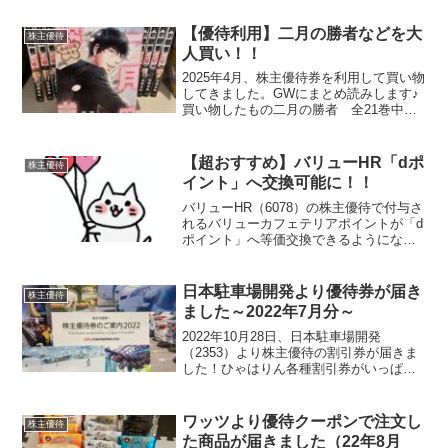
た内容をおさらいします優待内容のリニ
ューアル、ざっくり紹介！これまでは、
【優待利用】二月の勝者などを大
株主優待
「好きなラーメン1杯...
人買い！！
2025年4月、株主優待券を利用して買い物
してきました。GWにまとめ読みします♪
買い物したもの二月の勝者 全21巻中学
受験をテーマにした人気漫画を全巻購入
しました。ドラマが面白かったから楽し
みね学習本（まんが）、アニメDVD子ど
【超おすすめ】バリューHR「dポ
株主優待
もが欲しがっ...
イント」へ交換可能に！！
バリューHR（6078）の株主優待で付与さ
れるバリューカフェテリアポイントが「d
ポイント」へ等価交換できるようになり
ました。プレスリリース内容このすごさ
をお伝えする為に優待内容を確認します
優待内容毎年12月末時点の株主を対象に
日本駐車場開発より優待券が届き
株主優待
バリューカフェ...
ました～2022年7月分～
2022年10月28日、日本駐車場開発
（2353）より株主優待の割引券が届きま
した！ひゃはりん各種割引券がいっぱ
い！優待内容７月末1,000株以上保有株主
（1）時間貸し駐車場１日料金30％割引券
５枚（2）日本スキー場開発が運営するリ
ワッツより優待クーポンで注文し
株主優待
フト利用...
た商品が届きました（22年8月