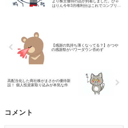
より株主優待の品が到着しました。ひゃ
はりん今年3月権利分はこれでコンプリー
トかな？ひゃ太郎(5)チョコレート待って
たよ♪「不二製油って何の会社？」って思
った方はこちら↓今回の優待品ミルクチョ
コ...
【感謝の気持ち薄くなってる？】かつや
の感謝祭がパワーダウン否めず
高配当化した商社株がまさかの優待新
設！ 個人投資家取り込みが本気な件
コメント