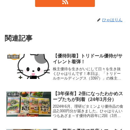
ひゃはりん
関連記事
【優待到着】トリドール優待がサ
株主優待
イレント着弾！
株主優待を生きがいにして日々を生き抜
くひゃはりんです！本日は、「トリドー
ルホールディングス（3397）」の株主優
待についてご紹介したいと思います。12
月某日、何気なくトリドールの優待サイ
トをのぞいたら、「おぉ、なんか！！ポ
【3年保有】2倍になったわかめス
株主優待
イントが・・・増え...
ープたちが到着（24年3月分）
2024年6月、理研ビタミンより優待品の食
品2,000円分が届きました。ひゃはりんい
つもあざま～す優待内容年に2回（3月末
と9月末）、保有株数や保有年数に応じた
優待内容となっています。保有期間3年未
満保有期間3年以上100株以上1,000円...