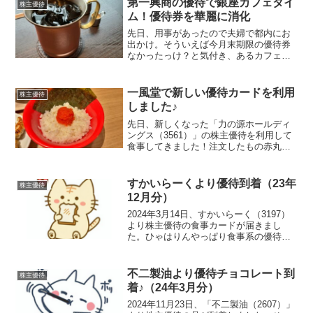
第一興商の優待で銀座カフェタイ
株主優待
ム！優待券を華麗に消化
先日、用事があったので夫婦で都内にお
出かけ。そういえば今月末期限の優待券
なかったっけ？と気付き、あるカフェへ
向かいました。訪れたのは「銀座珈琲
店 銀座数寄屋橋店」こちらは第一興商
の株主優待券を使用することができま
一風堂で新しい優待カードを利用
株主優待
す。休日の昼下がりでしたが、...
しました♪
先日、新しくなった「力の源ホールディ
ングス（3561）」の株主優待を利用して
食事してきました！注文したもの赤丸新
味＋替え玉明太子ごはん博多ひとくち餃
子明太子ごはんが絶品で、ご飯にラーメ
ンスープをしみ込ませて、きくらげをの
すかいらーくより優待到着（23年
株主優待
せて海苔で巻いて食べ...
12月分）
2024年3月14日、すかいらーく（3197）
より株主優待の食事カードが届きまし
た。ひゃはりんやっぱり食事系の優待は
いいですな～届いた優待品100株保有して
いるので2,000円分のカードが1枚届きま
した。家の中を探したら未使用の優待カ
不二製油より優待チョコレート到
株主優待
ードが...
着♪（24年3月分）
2024年11月23日、「不二製油（2607）」