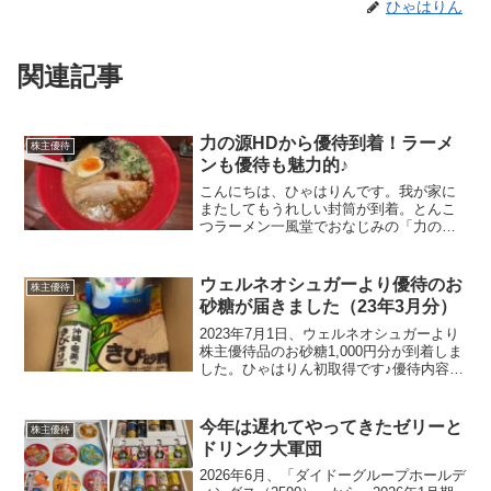
ひゃはりん
関連記事
力の源HDから優待到着！ラーメ
株主優待
ンも優待も魅力的♪
こんにちは、ひゃはりんです。我が家に
またしてもうれしい封筒が到着。とんこ
つラーメン一風堂でおなじみの「力の源
ホールディングス（3561）」から、株主
優待券が届きました！ありがとうござい
ます今回届いた優待の中身はこちら今回
ウェルネオシュガーより優待のお
株主優待
は2名義分ということ...
砂糖が届きました（23年3月分）
2023年7月1日、ウェルネオシュガーより
株主優待品のお砂糖1,000円分が到着しま
した。ひゃはりん初取得です♪優待内容毎
年3月末時点で100株以上を保有する株主
を対象に優待品が贈呈されます。保有期
間優待内容3年未満1,000円相当の自社
今年は遅れてやってきたゼリーと
株主優待
グ...
ドリンク大軍団
2026年6月、「ダイドーグループホールデ