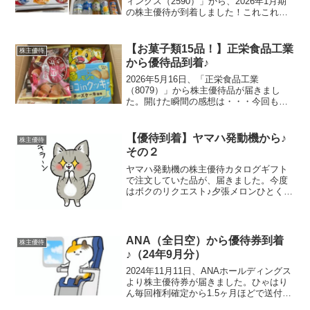
ィングス（2590）」から、2026年1月期
の株主優待が到着しました！これこれ。
この重量感！今年から発送時期変更毎年
楽しみにしている優待のひとつですが、
今年は「あれ？まだ来ないな…」と少し
【お菓子類15品！】正栄食品工業
株主優待
ソワソワ。...
から優待品到着♪
2026年5月16日、「正栄食品工業
（8079）」から株主優待品が届きまし
た。開けた瞬間の感想は・・・今回も詰
まってるな～～です。正栄食品工業
（8079）から株主優待が到着！届いたの
は、マロングラッセ、ロカボブランと5つ
【優待到着】ヤマハ発動機から♪
株主優待
の素材クッキー、しま...
その２
ヤマハ発動機の株主優待カタログギフト
で注文していた品が、届きました。今度
はボクのリクエスト♪夕張メロンひとくち
ゼリー（25個入り）賞味期限は8月22日と
なっており、到着時点で残り4か月ほどあ
りました。いざ実食可愛らしい見た目で
すが、しっかり...
ANA（全日空）から優待券到着
株主優待
♪（24年9月分）
2024年11月11日、ANAホールディングス
より株主優待券が届きました。ひゃはり
ん毎回権利確定から1.5ヶ月ほどで送付さ
れてきます優待内容株主優待番号ご案内