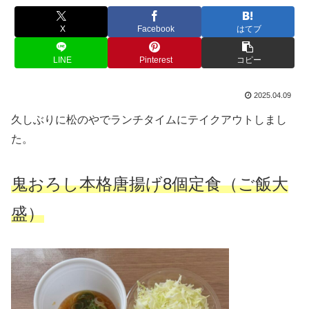
X
Facebook
はてブ
LINE
Pinterest
コピー
2025.04.09
久しぶりに松のやでランチタイムにテイクアウトしまし
た。
鬼おろし本格唐揚げ8個定食（ご飯大
盛）