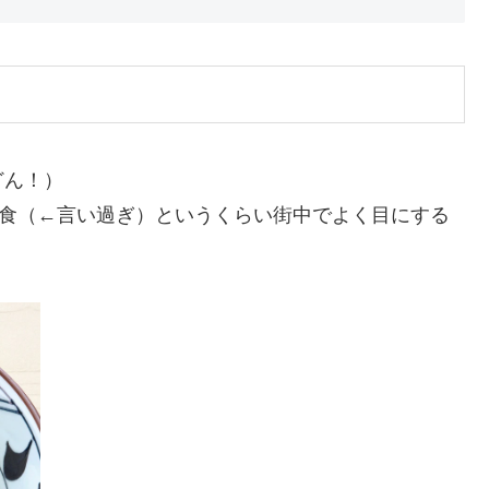
どん！）
民食（←言い過ぎ）というくらい街中でよく目にする