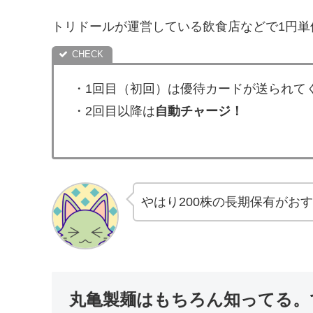
トリドールが運営している飲食店などで1円単
・1回目（初回）は優待カードが送られて
・2回目以降は
自動チャージ！
やはり200株の長期保有がお
丸亀製麺はもちろん知ってる。