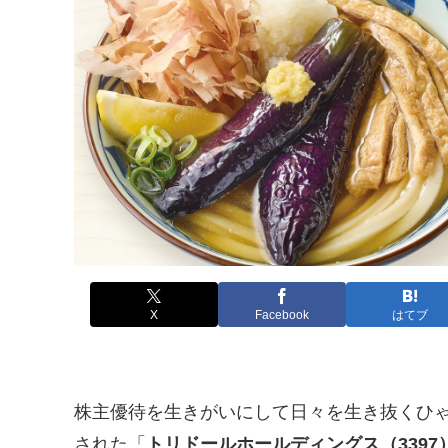
X
Facebook
はてブ
株主優待を生きがいにして日々を生き抜くひゃ
された「
トリドールホールディングス（3397