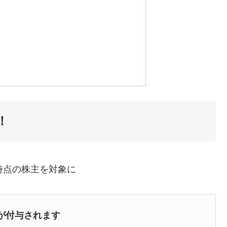
！
時点の株主を対象に
が付与されます