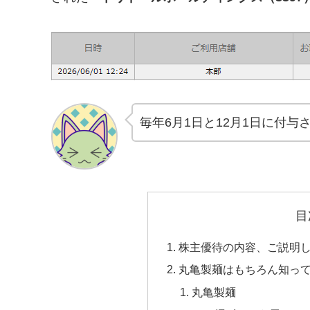
毎年6月1日と12月1日に付
目
株主優待の内容、ご説明
丸亀製麺はもちろん知っ
丸亀製麺