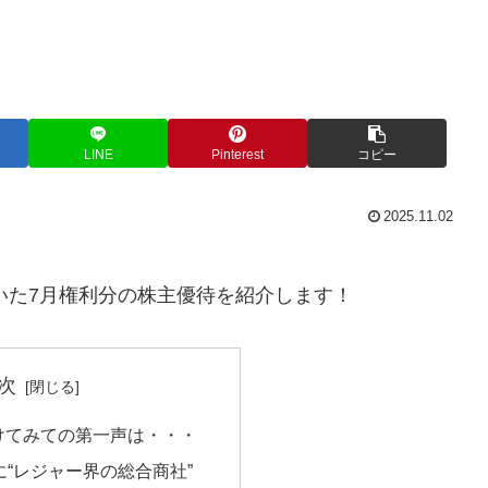
LINE
Pinterest
コピー
2025.11.02
いた7月権利分の株主優待を紹介します！
次
けてみての第一声は・・・
に“レジャー界の総合商社”