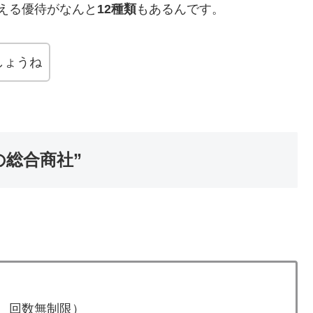
使える優待がなんと
12種類
もあるんです。
しょうね
の総合商社”
み、回数無制限）