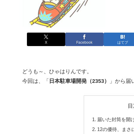
X
Facebook
はてブ
どうも～、ひゃはりんです。
今回は、「
日本駐車場開発（2353）
」から届
目
届いた封筒を開
12の優待、まさ