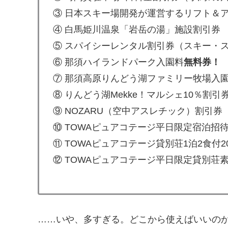
③ 日本スキー場開発が運営するリフト＆
④ 白馬姫川温泉「岩岳の湯」施設割引券
⑤ スパイシーレンタル割引券（スキー・
⑥ 那須ハイランドパーク入園料
無料券！
⑦ 那須高原りんどう湖ファミリー牧場入
⑧ りんどう湖Mekke！マルシェ10％割引
⑨ NOZARU（空中アスレチック）割引券
⑩ TOWAピュアコテージ平日限定宿泊招
⑪ TOWAピュアコテージ貸別荘1泊2食付2
⑫ TOWAピュアコテージ平日限定貸別荘
……いや、多すぎる。どこから使えばいいの