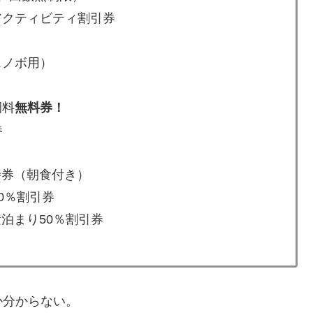
アクティビティ割引券
スノボ用）
園料
無料券！
券
待券（朝食付き）
0％割引券
素泊まり50％割引券
か分からない。