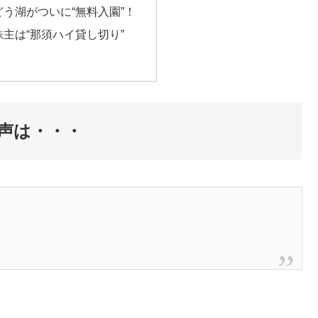
う湖がついに“無料入園”！
主は“那須ハイ貸し切り”
声は・・・