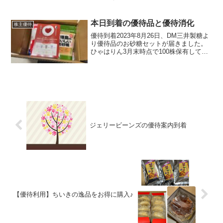
も詰まってるな～～～です。正栄食品工
業（8079）から株主優待が到着！届いた
のはマロングラッセ、サク山チョコ次
本日到着の優待品と優待消化
株主優待
郎、大人のクランチ（キリ...
優待到着2023年8月26日、DM三井製糖よ
り優待品のお砂糖セットが届きました。
ひゃはりん3月末時点で100株保有してい
るといただける優待内容です優待消化本
日はマクドナルドで優待消化してきまし
た。期間限定メニューのチーズロコモコ
セット！！チ...
ジェリービーンズの優待案内到着
【優待利用】ちいきの逸品をお得に購入♪