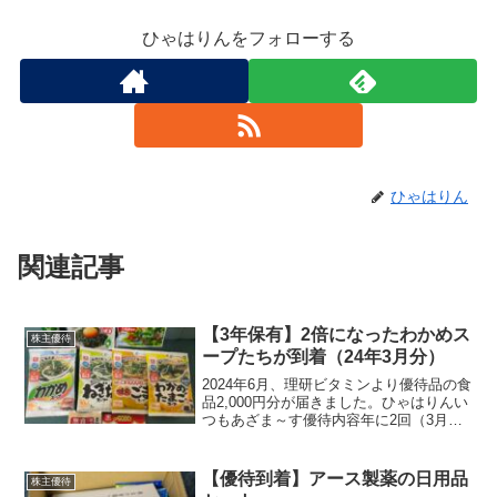
ひゃはりんをフォローする
ひゃはりん
関連記事
【3年保有】2倍になったわかめス
株主優待
ープたちが到着（24年3月分）
2024年6月、理研ビタミンより優待品の食
品2,000円分が届きました。ひゃはりんい
つもあざま～す優待内容年に2回（3月末
と9月末）、保有株数や保有年数に応じた
優待内容となっています。保有期間3年未
満保有期間3年以上100株以上1,000円...
【優待到着】アース製薬の日用品
株主優待