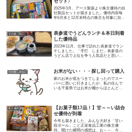
セット♪
2025年3月、アース製薬より株主優待の自
社製品セットが届きました。優待内容毎
年6月末と12月末時点の株主を対象に自社
製品1セットが送付されます。＜6月末権
利＞保有株数保有期間内容100株以上
1,000株未満3年未満2,000円相当の自社
表参道でうどんランチ＆本日到着
その他（雑記）
製...
した優待品
2023年11月、仕事で訪れた表参道でラン
チしました。「手打 しまだ」表参道の
うどん店で上位を争う人気店だと思いま
す。この日は平日でしたが開店の11時30
分時点で数組が待っていました。開店直
後は空席もありましたが10分くらいで満
お米がない・・・探し回って購入
その他（雑記）
席になりまし...
家のお米が底をつきてしまったのでスー
パーに買いに行きましたが、私の住んで
いる千葉県ではお米が棚からほとんど消
失していました。ひゃはりんどこに行っ
ちゃったんすか？？どうやら昨年の猛暑
とインバウンド需要で全国的に流通量が
不足しているようです。そ...
【お菓子類17品！】甘～～い詰合
株主優待
せ優待が到着
今年も届きました、みんな大好き「甘い
段ボール」こと正栄食品工業の株主優
待。開けた瞬間の感想は、お～～、今回