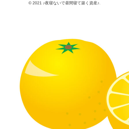
© 2021 ♪夜寝ないで昼間寝て築く資産♪.