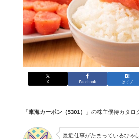
X
Facebook
はてブ
「
東海カーボン（5301）
」の株主優待カタロ
最近仕事がたまっているひゃ