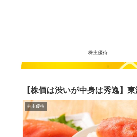
株主優待
【株価は渋いが中身は秀逸】東
株主優待