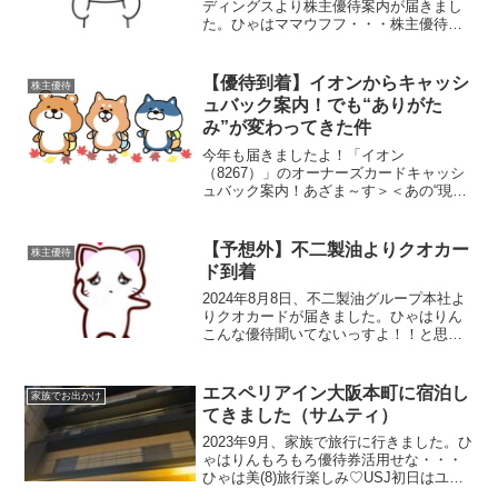
ディングスより株主優待案内が届きまし
た。ひゃはママウフフ・・・株主優待内
容基準日毎年12月末（年一回）内容保有
株数と年数に応じて自社製品と交換可能
な株主優待ポイントが付与されます。（1
【優待到着】イオンからキャッシ
株主優待
ポイント＝10...
ュバック案内！でも“ありがた
み”が変わってきた件
今年も届きましたよ！「イオン
（8267）」のオーナーズカードキャッシ
ュバック案内！あざま～す＞＜あの“現金
手渡し感”が好きだったんだけど…昔はこ
のキャッシュバック、現金で受け取って
いました。サービスカウンターで現金を
【予想外】不二製油よりクオカー
株主優待
直接手渡しされる感覚、お...
ド到着
2024年8月8日、不二製油グループ本社よ
りクオカードが届きました。ひゃはりん
こんな優待聞いてないっすよ！！と思っ
ていたら、議決権事前行使の御礼でし
た。2名義分（500円×2枚）でした。こう
いった予想外のギフトがあると大変うれ
エスペリアイン大阪本町に宿泊し
家族でお出かけ
しいものですね...
てきました（サムティ）
2023年9月、家族で旅行に行きました。ひ
ゃはりんもろもろ優待券活用せな・・・
ひゃは美(8)旅行楽しみ♡USJ初日はユニ
バーサルスタジオジャパンに行きまし