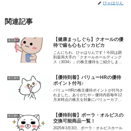
ひゃはりん
関連記事
【健康まっしぐら】クオールの優
株主優待
待で歯も心もピッカピカ
こんにちわ、ひゃはりんです！今回は調
剤薬局大手の「クオールホールディング
ス（3034）」の株主優待をご紹介しま
す！健康の大切さを問われます健康志向
全開！クオールの優待内容！優待内容は
毎年3月末時点の株主を対象にクオールブ
【優待到着】バリューHRの優待
株主優待
ランド商品を中心とし...
ポイント付与♪
バリューHRの株主優待ポイントが付与さ
れました。ありがたや～優待内容毎年12
月末時点の株主を対象にバリューカフェ
テリア（）というサイトの「年会費無
料」＆「サイトで使えるポイント」が贈
呈されます。保有株数／継続保有期間1年
【優待到着】ポーラ・オルビスの
株主優待
未満1年以上3年以上...
交換可能商品一覧！
2025年3月3日、ポーラ・オルビスホール