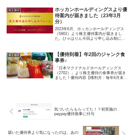
年9月末100株以上（継続保有1年以上）
3,000円相当のWEBカタログギフトひゃ...
ホッカンホールディングスより優
株主優待
待案内が届きました（23年3月
分）
2023年6月、ホッカンホールディングス
（5902）より株主優待案内が届きまし
た。ひゃはりん今回より申し込み制にな
っています昨年の優待到着記事はこちら↓
優待内容毎年3月末時点で一年以上保有す
る株主を対象とした優待内容となってい
【優待到着】年2回のジャンク食
株主優待
ます。保有株数...
事券♪
「日本マクドナルドホールディングス
（2702）」より株主優待の食事券が届き
ました！優待内容【権利月：毎年6月末・
12月末（年2回）】保有株数保有期間内容
100～299株継続保有期間1年以上優待食
事券1冊300～499株継続保有期間1年以上
優...
気づいたらもらってた！？初実施の
paypay優待無事に付与
届いた優待券より気になったのは、あの