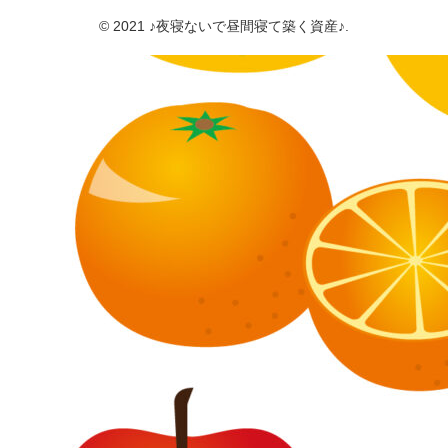
© 2021 ♪夜寝ないで昼間寝て築く資産♪.