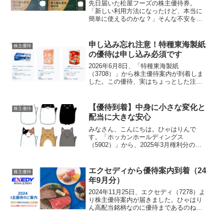
先日届いた松屋フーズの株主優待券。
「新しい利用方法になったけど、本当に
簡単に使えるのかな？」そんな不安を抱
えつつ、実際に使ってきました！結論か
ら言うと…めちゃくちゃ簡単でした。今
回は実際の利用方法と、使ってみて気づ
申し込み忘れ注意！特種東海製紙
株主優待
いた注意点をご紹介します！...
の優待は申し込み必須です
2026年6月8日、「特種東海製紙
（3708）」から株主優待案内が到着しま
した。この優待、実はちょっとした注意
点があります。それは、、、「申し込み
をしないとトイレットペーパーが届かな
い」ということ。優待内容毎年3月末時点
【優待到着】中身に小さな変化と
株主優待
の株主を対象に保有期...
配当に大きな安心
みなさん、こんにちは。ひゃはりんで
す。「ホッカンホールディングス
（5902）」から、2025年3月権利分の株
主優待が届きました～！おいしそうなも
のが二名義分届きました！！届いた優待
品その１コース１の食品缶セット（3,000
エクセディから優待案内到着（24
株主優待
円相当）を選択しま...
年9月分）
2024年11月25日、エクセディ（7278）よ
り株主優待案内が届きました。ひゃはり
ん高配当銘柄なのに優待まであるのね～
優待内容WEBカタログギフト権利月：毎