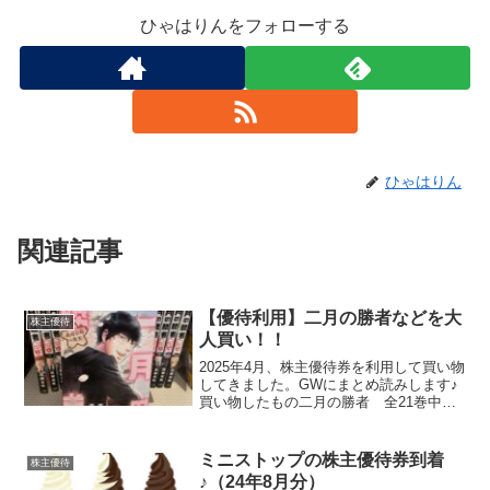
ひゃはりんをフォローする
ひゃはりん
関連記事
【優待利用】二月の勝者などを大
株主優待
人買い！！
2025年4月、株主優待券を利用して買い物
してきました。GWにまとめ読みします♪
買い物したもの二月の勝者 全21巻中学
受験をテーマにした人気漫画を全巻購入
しました。ドラマが面白かったから楽し
みね学習本（まんが）、アニメDVD子ど
ミニストップの株主優待券到着
株主優待
もが欲しがっ...
♪（24年8月分）