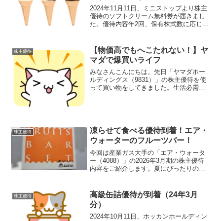
2024年11月11日、ミニストップより株主
優待のソフトクリーム無料券が届きまし
た。優待内容年2回、保有株式数に応じて
国内のミニストップ全店で使用できるソ
フトクリーム無料券およびコーヒーSサイ
ズ無料券を進呈（権利月は毎年2月末と8
【物価高でもへこたれない！】ヤ
株主優待
月末）保有...
マダで爆買いライフ
みなさんこんにちは。先日「ヤマダホー
ルディングス（9831）」の株主優待を使
って買い物をしてきました。生活必需品
こそ優待で賄いましょう！何もかも半額
相当でGET！！今回買ったものは以下で
す。日用品、掃除用品、食料品…いろい
ろ買えてよかったわ...
凍らせて食べる優待到着！エア・
株主優待
ウォーターのフルーツバー！
今回は産業ガス大手の「エア・ウォータ
ー（4088）」の2026年3月期の株主優待
内容をご紹介します。夏にぴったりのや
つ届いたーーー！優待内容【権利月：3月
末】エア・ウォーターの株主優待は、保
有株数に応じた自社グループ製品やカタ
高級缶詰優待が到着（24年3月
株主優待
ログギフトがも...
分）
2024年10月11日、ホッカンホールディン