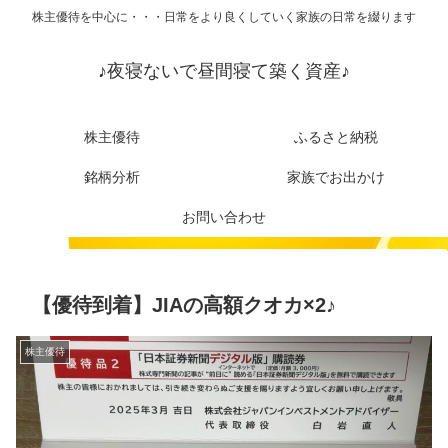
株主優待を中心に・・・日常をより良くしていく家族の日常を綴ります
♪夜寝ないで昼間寝て築く資産♪
株主優待
ふるさと納税
銘柄分析
家族でお出かけ
お問い合わせ
【優待到着】JIAの高額クオカ×2♪
株主優待