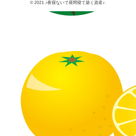
© 2021 ♪夜寝ないで昼間寝て築く資産♪.