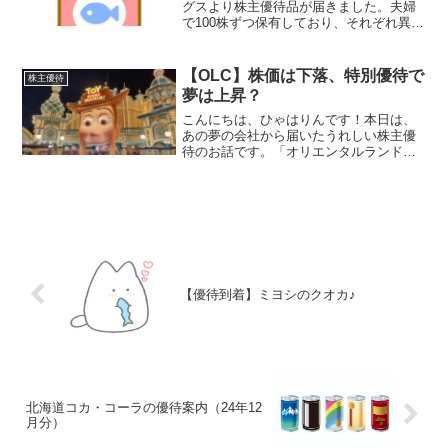
グスより株主優待品が届きました。夫婦
で100株ずつ保有しており、それぞれ異な
る優待品を選びました。ひゃはりんワク
ワク♪優待内容毎年3月末時点で一年以上
継続保有する株主を対象とした優待内容
【OLC】株価は下落、特別優待で
株主優待
となってい...
夢は上昇？
こんにちは、ひゃはりんです！本日は、
あの夢の会社から届いたうれしい株主優
待のお話です。「オリエンタルランド
（4661）」から特別株主優待の品が到着
しました。届いたのは・・・ディズニー
リゾートのワンデーパスポート。通常の
優待ではなく、今回限り...
【優待到着】ミヨシのクオカ♪
北海道コカ・コーラの優待案内（24年12
月分）