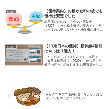
今回届いたのは、9月末権利分の株主優待
券が2名義分。なんと今回は…2名義とも
長期保有認定で2倍になり、合計20,000円
【優待案内】お騒がせIRの後でも
株主優待
分でし...
優待は安定でした
本日届いたのは、「ヤマハ発動機
（7272）」から株主優待の案内です。年
に一度のお楽しみ♪ヤマハ発動機の株主優
待はポイント制カタログヤマハ発動機の
優待は、株数と保有年数に応じたポイン
ト制。そのポイントを使ってカタログの
中から好きな商品を選ぶ方...
【JR東日本の優待】新幹線4割引
株主優待
はやっぱり魅力！
こんにちは、ひゃはりんです！本日は
「東日本旅客鉄道（9020）」から届いた
優待内容をご紹介します！JR東日本とい
う名称でおなじみですね株主優待の内容
をご紹介！株主優待割引券毎年3月末時点
の株主を対象に新幹線や特急料金が4割引
になる券を贈呈！...
4回目のユキグニ優待到着！ちょっと変わ
った？でもやっぱりうれしい