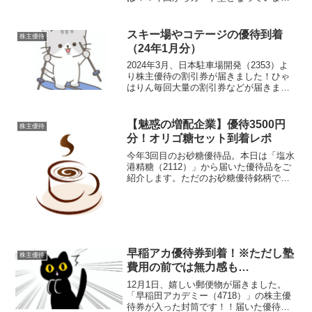
ひゃはりん残高が分からない…優待内容
権利月：3月末・9月末（年2回）カード型
優待券100株以上3,000円相当200株以上
スキー場やコテージの優待到着
株主優待
4,...
（24年1月分）
2024年3月、日本駐車場開発（2353）よ
り株主優待の割引券が届きました！ひゃ
はりん毎回大量の割引券などが届きます
優待内容１月末時点で1,000株以上保有株
主（1）那須高原TOWAピュアコテージ宿
泊招待券 ( １枚 ２名まで利用可）電子
【魅惑の増配企業】優待3500円
株主優待
の...
分！オリゴ糖セット到着レポ
今年3回目のお砂糖優待品。本日は「塩水
港精糖（2112）」から届いた優待品をご
紹介します。ただのお砂糖優待銘柄では
ありませんぜ＞＜豪華！届いた優待セッ
トはこちら塩水港精糖から届いた株主優
待、なんと3,500円相当の自社商品です！
オリゴのおか...
早稲アカ優待券到着！※ただし塾
株主優待
費用の前では無力感も…
12月1日、嬉しい郵便物が届きました。
「早稲田アカデミー（4718）」の株主優
待券が入った封筒です！！届いた優待品