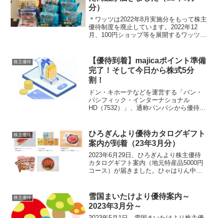
分）
＊ワッツは2022年8月実施分をもって株主
優待制度を廃止しています。2022年12
月、100円ショップ等を展開するワッツ
（2735）より株主優待クーポンで注文し
た商品が届きました。注文した商品今回
注文した商品です油よごれクリーナー×３
【優待到着】majicaポイント準備
株主優待
個お掃...
完了！そして今日から株式5分
割！
ドン・キホーテなどを運営する「パン・
パシフィック・インターナショナル
HD（7532）」、通称パンパシから優待案
内が届きました。同時に株式分割を実施
していますので、その内容をご紹介しま
す！夜の経済を支える企業です優待内容
ひろぎんより優待カタログギフト
株主優待
は「majicaポイン...
案内が到着（23年3月分）
2023年6月29日、ひろぎんより株主優待
カタログギフト案内（地元特産品5000円
コース）が届きました。ひゃはりん中国
地方の美味しいものがたくさんです優待
内容毎年3月末時点の株主を対象に保有株
数に応じた優待内容となっています。ひ
雪国まいたけより優待案内～
株主優待
ゃはママカタ...
2023年3月分～
2023年5月1日、雪国まいたけより株主優