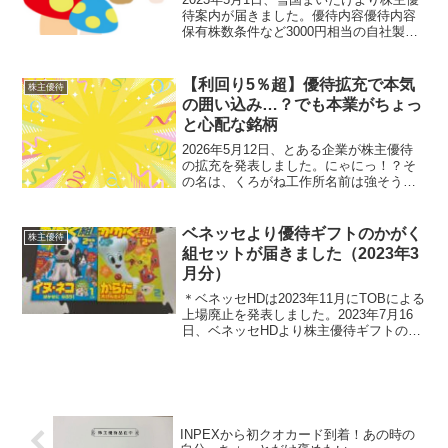
待案内が届きました。優待内容優待内容
保有株数条件など3000円相当の自社製品
100株以上６カ月以上継続保有（９月・３
月の株主名簿に同一株主番号で連続２回
以上記載）した株主のみに贈呈5000円相
【利回り5％超】優待拡充で本気
株主優待
当の自...
の囲い込み…？でも本業がちょっ
と心配な銘柄
2026年5月12日、とある企業が株主優待
の拡充を発表しました。にゃにっ！？そ
の名は、くろがね工作所名前は強そうで
すが、業績は微妙。優待界隈では絶妙ポ
ジションにいる銘柄です。今回の発表内
容はこちら【現在の優待制度】100株保
ベネッセより優待ギフトのかがく
株主優待
有：1,000円...
組セットが届きました（2023年3
月分）
＊ベネッセHDは2023年11月にTOBによる
上場廃止を発表しました。2023年7月16
日、ベネッセHDより株主優待ギフトのか
がく組セットが到着しました。ひゃはり
んかがく組は幼児～小学生に最適な内容
だと思います優待内容年に2回、株主優待
カタ...
INPEXから初クオカード到着！あの時の