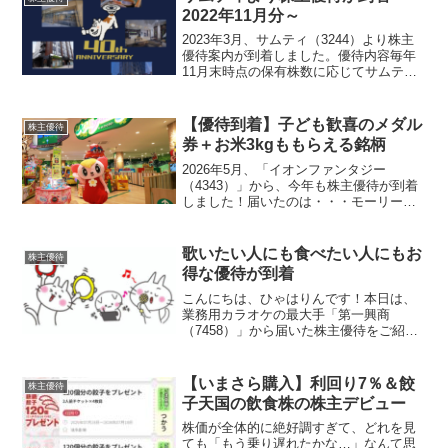
2022年11月分～
2023年3月、サムティ（3244）より株主
優待案内が到着しました。優待内容毎年
11月末時点の保有株数に応じてサムティ
が関係するホテルの宿泊無料権利が得ら
れます。所有株式数株主優待配布枚数200
株～300 株未満1枚300 株～600 株...
【優待到着】子ども歓喜のメダル
株主優待
券＋お米3kgももらえる銘柄
2026年5月、「イオンファンタジー
（4343）」から、今年も株主優待が到着
しました！届いたのは・・・モーリーフ
ァンタジーなどで利用できる優待券2,000
円分です！イオンファンタジーの優待券
（写真は2名義分）またメダルゲームでき
歌いたい人にも食べたい人にもお
株主優待
るの！？よか...
得な優待が到着
こんにちは、ひゃはりんです！本日は、
業務用カラオケの最大手「第一興商
（7458）」から届いた株主優待をご紹介
します！年2回いただける優待です第一興
商の株主優待ってどんなの？年2回、3月
末と9月末時点の株主を対象にカラオケ
【いまさら購入】利回り7％＆餃
株主優待
「ビッグエコー」やグ...
子天国の飲食株の株主デビュー
株価が全体的に絶好調すぎて、どれを見
ても「もう乗り遅れたかな…」なんて思