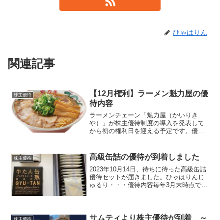
ひゃはりん
関連記事
【12月権利】ラーメン魁力屋の優
株主優待
待内容
ラーメンチェーン「魁力屋（かいりき
や）」が株主優待制度の導入を発表して
から初の権利日を迎える予定です。優待
内容権利月：6月末・12月末（年2回）保
有株数優待内容100株以上1,000円相当の
優待券（電子チケット）1枚ひゃはりん期
高級缶詰の優待が到着しました
株主優待
待していたよ...
2023年10月14日、待ちに待った高級缶詰
優待セットが届きました。ひゃはりんじ
ゅるり・・・優待内容毎年3月末時点で一
年以上継続保有する株主を対象とした優
待内容となっています。保有株数優待内
容100～999株3,000円相当の缶詰詰め合わ
せ...
サムティより株主優待が到着 ～
株主優待