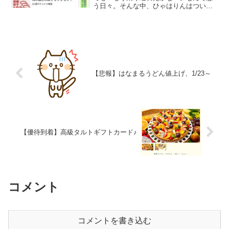
う日々。そんな中、ひゃはりんはついに
「出遅れ組」に手を伸ばしてしまいまし
た。飲食銘柄はもういいかなと思ってい
たけれど…購入したのは… 一家ホールデ
ィングス（7127）！...
【悲報】はなまるうどん値上げ、1/23～
【優待到着】高級タルトギフトカード♪
コメント
コメントを書き込む