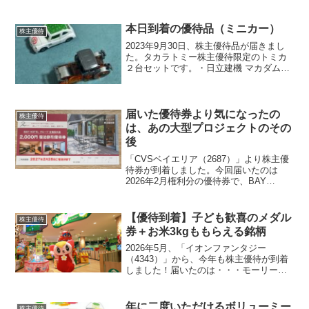
本日到着の優待品（ミニカー）
株主優待
2023年9月30日、株主優待品が届きまし
た。タカラトミー株主優待限定のトミカ
２台セットです。・日立建機 マカダムロ
ーラ ZC125M-5（クリアオレンジver.）・
スバル 360（アニア10TH ver.)今年は以上
２台でした。ひゃ太郎(...
届いた優待券より気になったの
株主優待
は、あの大型プロジェクトのその
後
「CVSベイエリア（2687）」より株主優
待券が到着しました。今回届いたのは
2026年2月権利分の優待券で、BAY
HOTELグループで利用できる宿泊割引券
2,000円分です。宿泊系優待は使う人と使
わない人で評価が大きく分かれますが、
【優待到着】子ども歓喜のメダル
株主優待
近隣に...
券＋お米3kgももらえる銘柄
2026年5月、「イオンファンタジー
（4343）」から、今年も株主優待が到着
しました！届いたのは・・・モーリーフ
ァンタジーなどで利用できる優待券2,000
円分です！イオンファンタジーの優待券
（写真は2名義分）またメダルゲームでき
年に二度いただけるボリューミー
株主優待