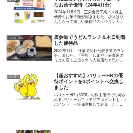
るの！？よか...
なお菓子優待（24年4月分）
2024年11月9日、正栄食品工業より株主
優待のお菓子類が届きました。ひゃはり
んもらって嬉しい優待品の上位ランカー
ですこんな感じで箱にびっしりお菓子が
入っています。内容品はこちらになりま
す。正栄食品工業は国内に輸入ナッツ類
表参道でうどんランチ＆本日到着
その他（雑記）
の選別工場を持って...
した優待品
2023年11月、仕事で訪れた表参道でラン
チしました。「手打 しまだ」表参道の
うどん店で上位を争う人気店だと思いま
す。この日は平日でしたが開店の11時30
分時点で数組が待っていました。開店直
後は空席もありましたが10分くらいで満
【超おすすめ】バリューHRの優
株主優待
席になりまし...
待ポイントをdポイントへ交換し
ました
バリューHR（6078）の株主優待で付与さ
れるバリューカフェテリアポイントを「d
ポイント」へ等価交換してみました。優
待内容のおさらい毎年12月末時点の株主
を対象にバリューカフェテリア（）とい
うサイトの年会費が無料となる＆サイト
で使えるポイン...