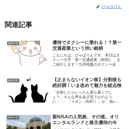
ひゃはりん
関連記事
優待でタクシーに乗れる！？第一
銘柄分析
交通産業という渋い銘柄
こんにちは、ひゃはりんです。本日はタ
クシー大手「第一交通産業（9035）」を
ご紹介します！九州地盤のタクシー会社
「第一交通産業」タクシー会社というと
「景気に左右される」イメージがありま
すが、こちらは・タクシー・バス・不動
【止まらないイオン株】分割後も
銘柄分析
産・介護など事業を幅...
絶好調！いま改めて魅力を総点検
「分割したらいったん落ち着くでし
ょ？」そんな声をあざ笑うかのよう
に・・・「イオン（8267）」が、強い。
強すぎる。分割後も右肩上がりの安心感
2025年9月1日に1株→3株の株式分割を実
施。そのときの株価は約1,800円。そこか
新NISAの人気株、その後。オリ
銘柄分析
ら基本的には上...
エンタルランドと株主優待の今