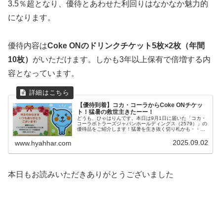
3.5％超となり、優待とあわせた利回りはなかなか魅力的
になります。
優待内容は
Coke ONのドリンクチケット5枚×2枚（年間
10枚）
がいただけます。しかも3年以上保有で倍増する内
容となっています。
【優待到着】コカ・コーラからCoke ONチケッ
ト！猛暑の救世主きたーー！
どうも、ひゃはりんです。本日は9月1日に届いた「コカ・
コーラボトラーズジャパンホールディングス（2579）」の
優待品をご紹介します！猛暑を生き抜く切り札かも・・・
優待の中身はドリンクチケット！内容は Coke ONのドリン
クチケット5枚。し...
2025.09.02
www.hyahhar.com
本日もお読みいただきありがとうございました