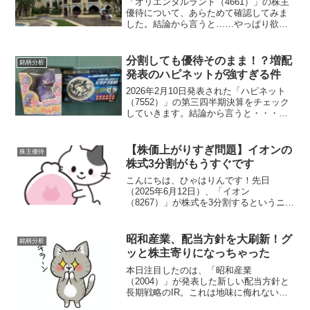
「オリエンタルランド（4661）」の株主
優待について、あらためて確認してみま
した。結論から言うと……やっぱり欲し
い、ディズニーの無料パス株価の話オリ
エンタルランドの株価は相変わらず低調
です。新NISAがスタートした2024年初頭
分割しても優待そのまま！？増配
銘柄分析
には5000...
発表のハピネットが強すぎる件
2026年2月10日発表された「ハピネット
（7552）」の第三四半期決算をチェック
していきます。結論から言うと・・・強
い。強すぎる。そして株主思いの企業で
すよ業績は過去最高益へ。まさに絶好調
モード2026年3月期の第3四半期は増収増
【株価上がりすぎ問題】イオンの
株主優待
益。しか...
株式3分割がもうすぐです
こんにちは、ひゃはりんです！先日
（2025年6月12日）、「イオン
（8267）」が株式を3分割するというニュ
ースをお伝えしましたが、分割前に購入
する人が圧倒的に多いようで、株価が上
昇の一途をたどっています！ここで改め
昭和産業、配当方針を大刷新！グ
銘柄分析
てイオンの株式分割の内容...
ッと株主寄りになっちゃった
本日注目したのは、「昭和産業
（2004）」が発表した新しい配当方針と
長期戦略のIR。これは地味に侮れないニ
ュースですよ！！配当方針が変わったっ