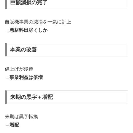
巨額減損の完了
自販機事業の減損を一気に計上
→
悪材料出尽くしか
本業の改善
値上げが浸透
→
事業利益は倍増
来期の黒字＋増配
来期は黒字転換
→
増配