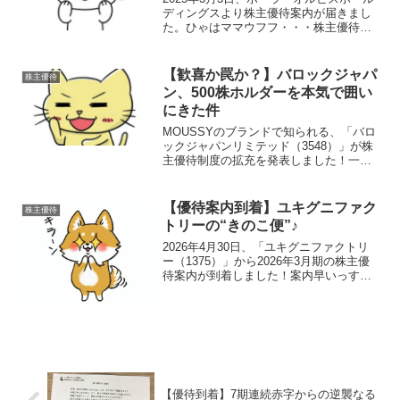
ディングスより株主優待案内が届きまし
た。ひゃはママウフフ・・・株主優待内
容基準日毎年12月末（年一回）内容保有
株数と年数に応じて自社製品と交換可能
な株主優待ポイントが付与されます。（1
【歓喜か罠か？】バロックジャパ
株主優待
ポイント＝10...
ン、500株ホルダーを本気で囲い
にきた件
MOUSSYのブランドで知られる、「バロ
ックジャパンリミテッド（3548）」が株
主優待制度の拡充を発表しました！一年
前まで500株持ってた人です…（すでに売
却済み）まず、今回の変更をざっくり言
うと500株長期保有者に、年間2.4万円分
【優待案内到着】ユキグニファク
株主優待
の優待...
トリーの“きのこ便”♪
2026年4月30日、「ユキグニファクトリ
ー（1375）」から2026年3月期の株主優
待案内が到着しました！案内早いっす
ね！旧「雪国まいたけ」、優待は安定の
きのこセット100株保有の我が家には、例
年通りAセット（3,000円相当の自社きの
こ...
【優待到着】7期連続赤字からの逆襲なる