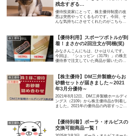
残念すぎる…
優待投資家にとって、株主優待制度の改
悪は突然やってくるものです。今回、そ
んな気持ちにさせてくれたのがこちら。
2026年3月期の株主優待ポイントが付与さ
れましたアトム（7412）から、2026年3
月期の株主優待ポイントが付与されまし
【優待利用】スポーツボトルが到
株主優待
た。5年ほ...
着！まさかの2回注文が同梱(笑)
みなさんこんにちは、ひゃはりんです。
今回は、「シュッピン（3179）」の株主
優待券で注文していた商品が届いたので
ご紹介します！しばらく使うの忘れてま
した＞＜注文したのはTHERMOSの2本立
て！まず1本目は、THERMOSの真空断熱
【株主優待】DM三井製糖からお
株主優待
スポーツ...
砂糖セットが届きました～2021
年3月分優待～
2021年8月12日、DM三井製糖ホールディ
ングス（2109）から株主優待品が到着し
ました。2021年の優待品の内容すっごい
ボリューム！！合計10種類の商品が届き
ました。内容はグラニュー糖、上白糖、
三温糖などおなじみのものからてん菜
【優待到着】ポーラ・オルビスの
株主優待
糖、パラ...
交換可能商品一覧！
2025年3月3日、ポーラ・オルビスホール