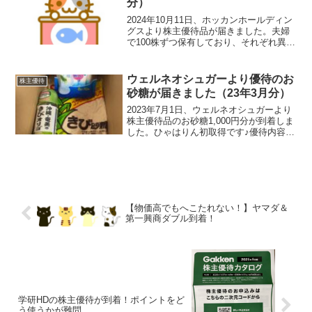
分）
2024年10月11日、ホッカンホールディン
グスより株主優待品が届きました。夫婦
で100株ずつ保有しており、それぞれ異な
る優待品を選びました。ひゃはりんワク
ワク♪優待内容毎年3月末時点で一年以上
継続保有する株主を対象とした優待内容
ウェルネオシュガーより優待のお
株主優待
となってい...
砂糖が届きました（23年3月分）
2023年7月1日、ウェルネオシュガーより
株主優待品のお砂糖1,000円分が到着しま
した。ひゃはりん初取得です♪優待内容毎
年3月末時点で100株以上を保有する株主
を対象に優待品が贈呈されます。保有期
間優待内容3年未満1,000円相当の自社
グ...
【物価高でもへこたれない！】ヤマダ＆
第一興商ダブル到着！
学研HDの株主優待が到着！ポイントをど
う使うかが難問