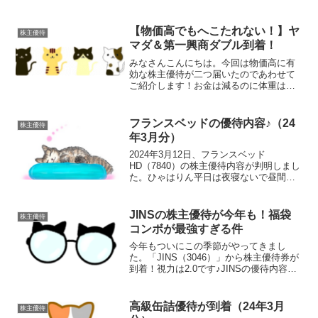
インしたら確認ができました。特に通知
もなかったので気づきませんでした。前
回付与された分も手付かずで残っていま
【物価高でもへこたれない！】ヤ
株主優待
した。電子クーポン...
マダ＆第一興商ダブル到着！
みなさんこんにちは。今回は物価高に有
効な株主優待が二つ届いたのであわせて
ご紹介します！お金は減るのに体重は減
らないひゃはりんですヤマダHD（9831）
から“ほぼ半額券”が到着！毎度おなじみの
お買物優待券です！！ヤマダで1,000円ご
フランスベッドの優待内容♪（24
株主優待
とに1枚...
年3月分）
2024年3月12日、フランスベッド
HD（7840）の株主優待内容が判明しまし
た。ひゃはりん平日は夜寝ないで昼間寝
る生活を送っています2024年3月期の優待
内容毎年3月末時点で200株以上を保有す
る株主を対象に保有期間に応じた優待品
JINSの株主優待が今年も！福袋
株主優待
が贈呈さ...
コンボが最強すぎる件
今年もついにこの季節がやってきまし
た。「JINS（3046）」から株主優待券が
到着！視力は2.0です♪JINSの優待内容毎
年8月末時点で100株以上保有している
と、税込9,900円分の自社買物券がもらえ
るというものです。この優待券、JINS...
高級缶詰優待が到着（24年3月
株主優待