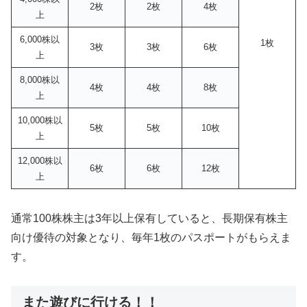
2枚
2枚
4枚
上
6,000株以
1枚
3枚
3枚
6枚
上
8,000株以
4枚
4枚
8枚
上
10,000株以
5枚
5枚
10枚
上
12,000株以
6枚
6枚
12枚
上
通常100株株主は3年以上保有していると、長期保有株主
向け優待の対象となり、毎年1枚のパスポートがもらえま
す。
また遊びに行ける！！