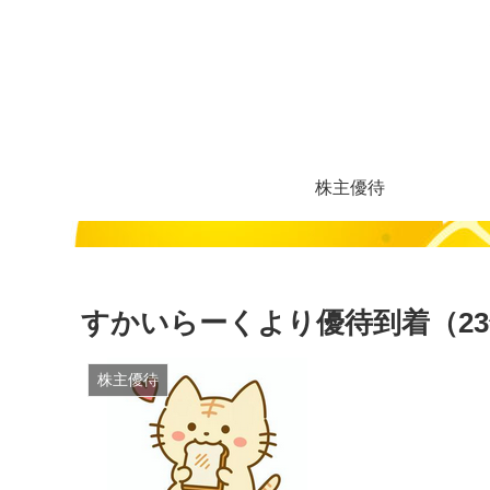
株主優待
すかいらーくより優待到着（23
株主優待