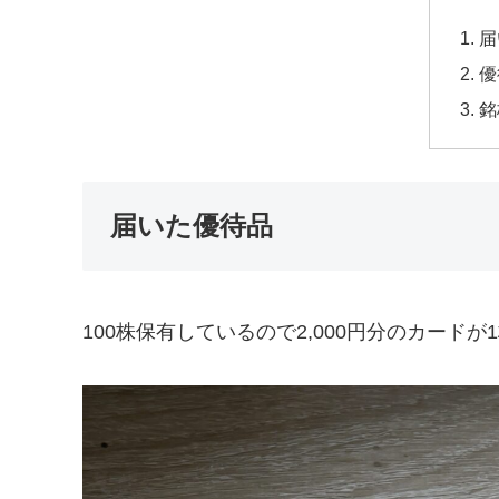
届
優
銘
届いた優待品
100株保有しているので2,000円分のカード