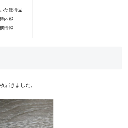
いた優待品
待内容
柄情報
が1枚届きました。