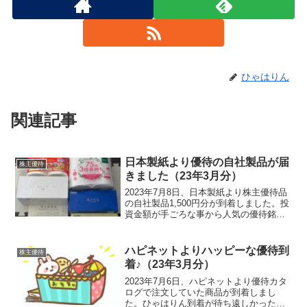
ひゃはりん
関連記事
日本製紙より優待の自社製品が届
株主優待
きました（23年3月分）
2023年7月8日、日本製紙より株主優待品
の自社製品1,500円分が到着しました。投
資金額が手ごろな事から人気の優待銘柄
です。ひゃはりん人気なのも分かります
ね♪優待内容毎年3月末時点で100株以上を
保有している株主が対象となります。す
ハピネットよりハッピーな優待到
株主優待
べて生...
着♪（23年3月分）
2023年7月6日、ハピネットより優待カタ
ログで注文していた商品が到着しまし
た。ひゃはりん到着が待ち遠しかったで