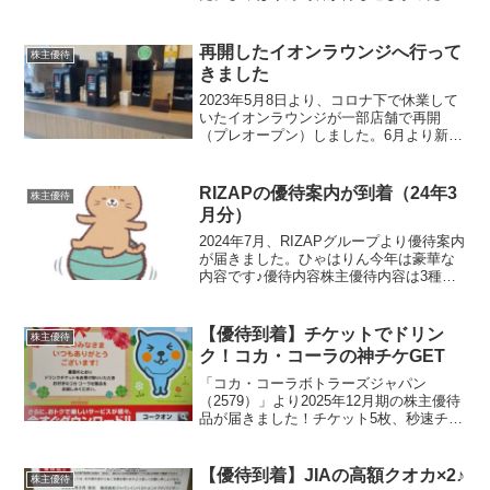
すひゃはママ毎日子どもたちに「いつ届
くの？」って聞かれてたもんね（笑）ひ
ゃは美(7)やっと届いた～！！♡ひゃ太郎
再開したイオンラウンジへ行って
株主優待
(4)待ってたよ...
きました
2023年5月8日より、コロナ下で休業して
いたイオンラウンジが一部店舗で再開
（プレオープン）しました。6月より新た
に90店舗で正式オープンとなります。イ
オンラウンジとはイオンの株主やイオン
ゴールドカード会員などを対象にした買
RIZAPの優待案内が到着（24年3
株主優待
い物の合間に休憩...
月分）
2024年7月、RIZAPグループより優待案内
が届きました。ひゃはりん今年は豪華な
内容です♪優待内容株主優待内容は3種類
あります。株主優待ポイントの付与付与
されたポイントを使って優待パンフレッ
トから商品を選択する事ができます。400
【優待到着】チケットでドリン
株主優待
株以上1...
ク！コカ・コーラの神チケGET
「コカ・コーラボトラーズジャパン
（2579）」より2025年12月期の株主優待
品が届きました！チケット5枚、秒速チャ
ージ届いたのはおなじみ、Coke ONドリ
ンクチケット5枚！しかもすばらしいの
が、案内に同封されている二次元コード
【優待到着】JIAの高額クオカ×2♪
株主優待
を読み取る...