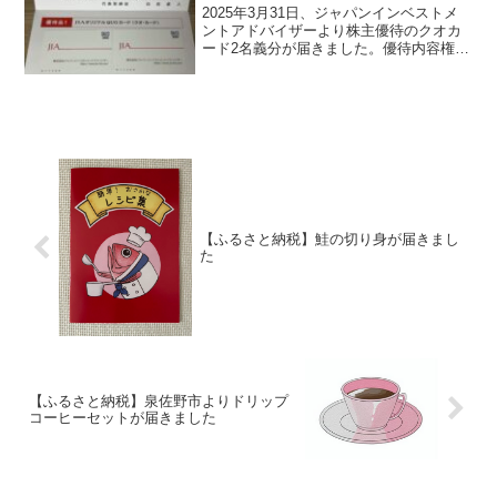
2025年3月31日、ジャパンインベストメ
ントアドバイザーより株主優待のクオカ
ード2名義分が届きました。優待内容権利
月：毎年12月末（年1回）①クオ・カード
及び ②日本証券新聞デジタル版購読券
（1ヶ月 3,000円分）100株以上継続保
有...
【ふるさと納税】鮭の切り身が届きまし
た
【ふるさと納税】泉佐野市よりドリップ
コーヒーセットが届きました