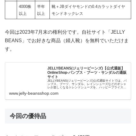
4000株
半年
靴＋JBダイヤモンドの0.4カラットダイヤ
以上
以上
モンドネックレス
今回は2023年7月末の権利分です。自社サイト「JELLY
BEANS」でお好きな商品（婦人靴）を無料でいただけま
す。
JELLYBEANS(ジェリービーンズ)【公式通販】
OnlineShop-パンプス・ブーツ・サンダルの通販
サイト
JELLYBEANS(ジェリービーンズ)公式通販サイトでは、パ
ンプス、ブーツ、サンダル、レインシューズなどのオシャ
レが楽しくなるトレンドシューズを、ハッピープライスで
展開。サイズ交換の配送料・手数料が無料。5,000円以上
www.jelly-beansshop.com
のお買い物で送料無...
今回の優待品