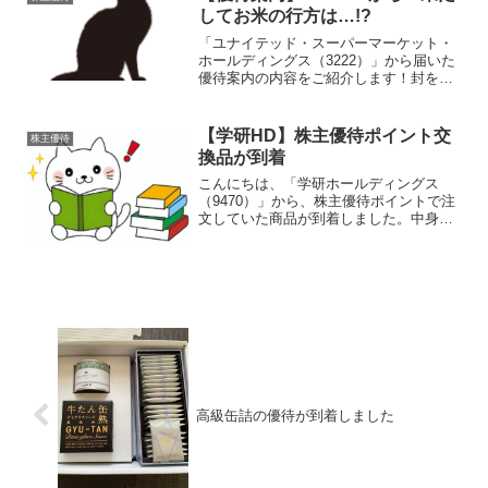
す。保...
してお米の行方は…!?
「ユナイテッド・スーパーマーケット・
ホールディングス（3222）」から届いた
優待案内の内容をご紹介します！封を開
けてまず目に入ったのはお米が抽選式じ
ゃなくなってる！！という点です。うれ
しか～～～！そして、選択肢が12品に拡
【学研HD】株主優待ポイント交
株主優待
大！！前回までは5...
換品が到着
こんにちは、「学研ホールディングス
（9470）」から、株主優待ポイントで注
文していた商品が到着しました。中身は
すべて書籍です。完全に「知の優待」っ
すね届いたもの今回届いたのはこちらの
三冊。『近大スピーチ：15分で人生が変
わる心に刺さる言葉』...
高級缶詰の優待が到着しました