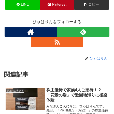
LINE
Pinterest
コピー
ひゃはりんをフォローする
ひゃはりん
関連記事
株主優待で家族4人ご招待！？
家族でお出かけ
「花景の湯」で遊園地帰りに極楽
体験
みなさんこんにちは、ひゃはりんです。
先日、「PRTIMES（3922）」の株主優待