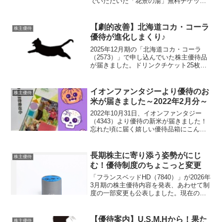
でいただいた「花景の湯」無料チケット
を使って、家族4人で温浴リゾートを満喫
してきました！想像以上によかったです
「花景の湯」ってどんなところ？東京都
【劇的改善】北海道コカ・コーラ
株主優待
にある遊園地...
優待が進化しまくり♪
2025年12月期の「北海道コカ・コーラ
（2573）」で申し込んでいた株主優待品
が届きました。ドリンクチケット25枚分
です！！以前はこちらの優待、ドリンク
25本分という破壊力を持ちながらも、有
効期限が短いチケット登録作業が大変と
イオンファンタジーより優待のお
株主優待
いう“惜しい...
米が届きました～2022年2月分～
2022年10月31日、イオンファンタジー
（4343）より優待の新米が届きました！
忘れた頃に届く嬉しい優待品箱にこんな
感じで入っていました。新潟県魚沼産コ
シヒカリ3kgです。夫婦で株主なので合計
6kg届きました！ひゃはママこれは嬉しい
長期株主に寄り添う姿勢がにじ
株主優待
わね！...
む！優待制度のちょこっと変更
「フランスベッドHD（7840）」が2026年
3月期の株主優待内容を発表、あわせて制
度の一部変更も公表しました。現在の優
待内容をおさらいフランスベッドHDの優
待は、200株以上保有が条件。保有期間に
よって内容がグレードアップしていきま
【優待案内】U.S.M.Hから！果た
株主優待