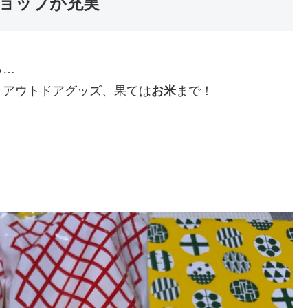
ョップが充実
ら…
、アウトドアグッズ、果ては
お米
まで！