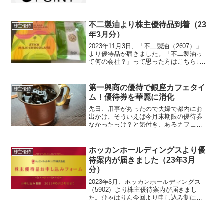
トが付与されます。100株以上を2年以上3
年未満保有の株主を対象に1500ポイン
ト...
不二製油より株主優待品到着（23
株主優待
年3月分）
2023年11月3日、「不二製油（2607）」
より優待品が届きました。「不二製油っ
て何の会社？」って思った方はこちら↓今
回の優待内容についてミルクチョコレー
ト２種類と粒状大豆たんぱく１袋です。
ひゃはりんこのチョコレートが美味なん
第一興商の優待で銀座カフェタイ
株主優待
です中身はこ...
ム！優待券を華麗に消化
先日、用事があったので夫婦で都内にお
出かけ。そういえば今月末期限の優待券
なかったっけ？と気付き、あるカフェへ
向かいました。訪れたのは「銀座珈琲
店 銀座数寄屋橋店」こちらは第一興商
の株主優待券を使用することができま
ホッカンホールディングスより優
株主優待
す。休日の昼下がりでしたが、...
待案内が届きました（23年3月
分）
2023年6月、ホッカンホールディングス
（5902）より株主優待案内が届きまし
た。ひゃはりん今回より申し込み制にな
っています昨年の優待到着記事はこちら↓
優待内容毎年3月末時点で一年以上保有す