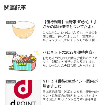
関連記事
【優待到着】吉野家HDから！ま
株主優待
さかの隠れ優待もついてたよ♪
こんにちは、ひゃはりんです。本日のお
届け物は…待ってました！「吉野家ホー
ルディングス（9861）」からの株主優待
です！中から出てきたのは食事券だけじ
ゃない！？200株保有なので、500円券
×10枚、合計5,000円分の食事券！しかも
ハピネットの2023年優待内容♪
株主優待
今回はそ...
おもちゃのカタログ優待が魅力のハピネ
ット（7552）が優待内容を発表しまし
た。ひゃはりん今回も楽しみ～ひゃは美
(7)今回もわたしたちに選ばせてね☆ひゃ
太郎(4)ワクワク♪2023年3月期の優待内容
毎年ラジコンの車種が変わっています
ね。昨年は...
NTTより優待のdポイント案内が
株主優待
届きました
日本電信電話（9432）より株主優待のdポ
イント進呈案内が届きました。ひゃはマ
マ今回は1500ポイント分です♪優待内容3
月末時点の継続保有株主を対象にdポイン