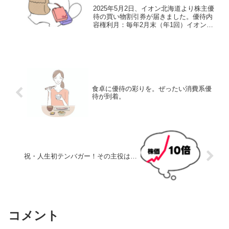
2025年5月2日、イオン北海道より株主優
待の買い物割引券が届きました。優待内
容権利月：毎年2月末（年1回）イオンな
どで利用可能な優待買物割引券を進呈保
有株数内容100株2,500円相当（100円券
×25枚）200株5,000円相当（100...
食卓に優待の彩りを。ぜったい消費系優
待が到着。
祝・人生初テンバガー！その主役は…
コメント