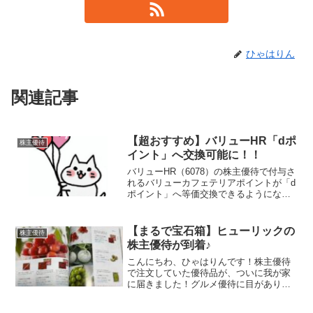
ひゃはりん
関連記事
【超おすすめ】バリューHR「dポ
株主優待
イント」へ交換可能に！！
バリューHR（6078）の株主優待で付与さ
れるバリューカフェテリアポイントが「d
ポイント」へ等価交換できるようになり
ました。プレスリリース内容このすごさ
をお伝えする為に優待内容を確認します
優待内容毎年12月末時点の株主を対象に
【まるで宝石箱】ヒューリックの
株主優待
バリューカフェ...
株主優待が到着♪
こんにちわ、ひゃはりんです！株主優待
で注文していた優待品が、ついに我が家
に届きました！グルメ優待に目がありま
せん届いたのはまるで“宝石箱”何が届いた
のかというと……山形産のさくらんぼ