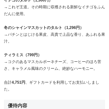
イチゴのタルト（1,360円）
→これぞ王道。その時期に収穫される新鮮なイチゴをふん
だんに使用。
冬のシャインマスカットのタルト（1,296円）
→パチンとはじける果皮、高貴で上品な香り、あふれる果
汁。
ティラミス（799円）
→コクのあるマスカルポーネチーズ、コーヒーのほろ苦
さ、キャラメル風味のクリーム、絶妙なハーモニー。
合計
4,751円
、ギフトカードを利用してお支払いしまし
た。
優待内容