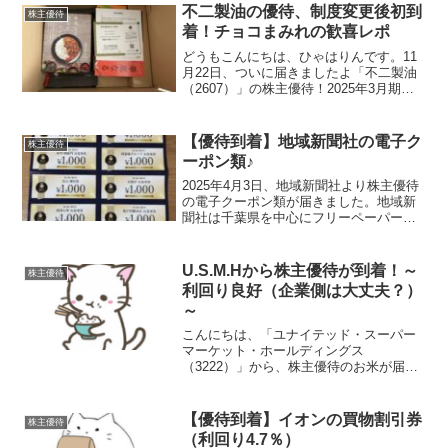
「佐藤錦」！箱を開けるとびっしりと詰
不二製油の優待、制度変更後初到
株主優待
まった宝石たち。おいし...
着！チョコまみれの歓喜レポ
どうもこんにちは、ひゃはりんです。11
月22日、ついに届きましたよ「不二製油
（2607）」の株主優待！2025年3月期の
優待品です今年から優待制度がガラッと
変わり、ドキドキしながら待っていた初
回便です新制度の内容をざっくりチェッ
【優待到着】地域新聞社の電子ク
株主優待
ク今年からの...
ーポン類♪
2025年4月3日、地域新聞社より株主優待
の電子クーポン類が届きました。地域新
聞社は千葉県を中心にフリーペーパー
「ちいき新聞」を発行する企業です。地
域密着をモットーに、地域社会の活性化
や発展に貢献することを目指していま
U.S.M.Hから株主優待が到着！～
株主優待
す。初取得の優待です＞...
利回り良好（企業側は大丈夫？）
～
こんにちは、「ユナイテッド・スーパー
マーケット・ホールディングス
（3222）」から、株主優待のお米が届き
ました。今回届いたのは「とちほのか」
2kg。ネット価格ははっきりしませんが、
感覚的にはスーパーで1,600円前後といっ
【優待到着】イオンの買物割引券
株主優待
たところでしょうか...
（利回り4.7％）