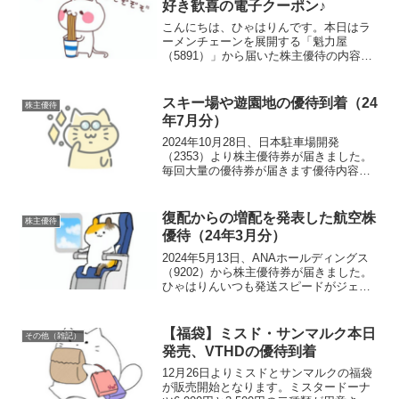
好き歓喜の電子クーポン♪
こんにちは、ひゃはりんです。本日はラ
ーメンチェーンを展開する「魁力屋
（5891）」から届いた株主優待の内容を
ご紹介したいと思います。優待の中身
は？権利月：毎年6月末・12月末（年2
回）100株以上自社店舗で利用可能な
スキー場や遊園地の優待到着（24
株主優待
1,000円相当の電子チ...
年7月分）
2024年10月28日、日本駐車場開発
（2353）より株主優待券が届きました。
毎回大量の優待券が届きます優待内容（7
月分）500株以上1,000株未満1,000株以上
10,000株未満10,000株以上紙電子紙電子
紙電子スキー場(2)日本ス...
復配からの増配を発表した航空株
株主優待
優待（24年3月分）
2024年5月13日、ANAホールディングス
（9202）から株主優待券が届きました。
ひゃはりんいつも発送スピードがジェッ
ト機並みです！！優待内容保有株数に応
じた優待内容となっています。＊ANAの
優待券は正式には「株主優待番号ご案内
【福袋】ミスド・サンマルク本日
その他（雑記）
書」と言い...
発売、VTHDの優待到着
12月26日よりミスドとサンマルクの福袋
が販売開始となります。ミスタードーナ