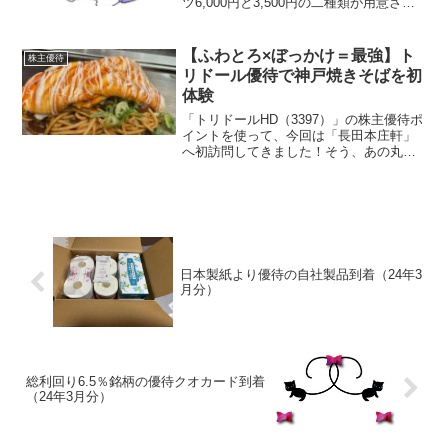
ツ6,000円と3,500円の二種類が用意され
ています。6,000円福袋はドーナツ引き換
えカード（35個分）とオリジナルグッズ
セット、3,500円福袋はドーナツ引き...
【ふわとろ×ぼっかけ＝最強】ト
株主優待
リドール優待で神戸焼きそばを初
体験
「トリドールHD（3397）」の株主優待ポ
イントを使って、今回は「長田本庄軒」
へ初訪問してきました！そう、あの丸亀
製麺でおなじみのトリドールが手掛け
る、神戸発祥の長田焼きそば専門店で
す。神戸からやってきた“幻の焼きそば”三
宮で人気のあの焼き...
日本製紙より優待の自社製品到着（24年3
月分）
総利回り6.5％銘柄の優待クオカード到着
（24年3月分）