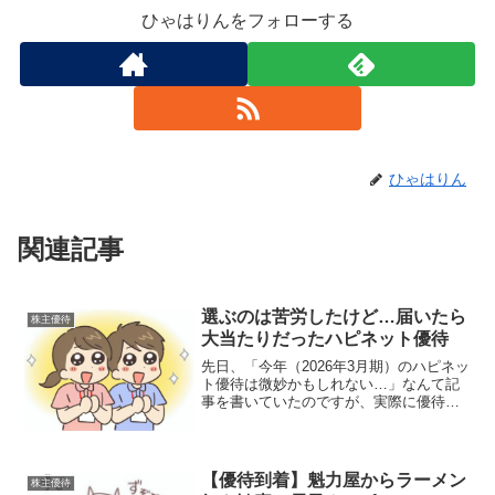
ひゃはりんをフォローする
ひゃはりん
関連記事
選ぶのは苦労したけど…届いたら
株主優待
大当たりだったハピネット優待
先日、「今年（2026年3月期）のハピネッ
ト優待は微妙かもしれない…」なんて記
事を書いていたのですが、実際に優待品
が届いて遊んでみたところ……思った以
上に子どもたちが大喜びでした親の事前
評価なんて、あてにならないものですね
（笑）。今回はハピ...
【優待到着】魁力屋からラーメン
株主優待