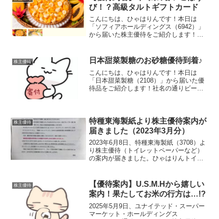
び！？高級タルトギフトカード
こんにちは、ひゃはりんです！本日は
「ソフィアホールディングス（6942）」
から届いた株主優待をご紹介します！ワ
クワクする優待ですね！届いたのは高級
スイーツタルト専門店「キルフェボン」
で利用可能なギフトカードです！届いた
日本甜菜製糖のお砂糖優待到着♪
株主優待
優待カード♪キルフェボ...
こんにちは、ひゃはりんです！本日は
「日本甜菜製糖（2108）」から届いた優
待品をご紹介します！社名の通りビート
（てんさい）由来の砂糖を作っている企
業ですまたも甘い予感は的中！届いた優
待品はこちら今年も無事に、株主優待が
わが家に到着しました〜...
特種東海製紙より株主優待案内が
株主優待
届きました（2023年3月分）
2023年6月8日、特種東海製紙（3708）よ
り株主優待（トイレットペーパーなど）
の案内が届きました。ひゃはりんトイレ
ットペーパーが欲しい方は電話で手続き
をする必要があります優待内容年１回、3
月末時点の株主を対象とした優待内容と
【優待案内】U.S.M.Hから嬉しい
株主優待
なっています...
案内！果たしてお米の行方は…!?
2025年5月9日、ユナイテッド・スーパー
マーケット・ホールディングス