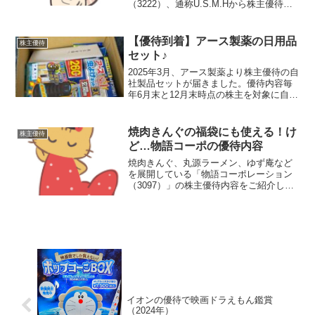
（3222）、通称U.S.M.Hから株主優待案
内が届きました！お米の存在を確認！！
年2回、優待案内を見ながら「今回は何に
しようかな～？」と悩むのが恒例行事な
【優待到着】アース製薬の日用品
株主優待
のですが、今年...
セット♪
2025年3月、アース製薬より株主優待の自
社製品セットが届きました。優待内容毎
年6月末と12月末時点の株主を対象に自社
製品1セットが送付されます。＜6月末権
利＞保有株数保有期間内容100株以上
1,000株未満3年未満2,000円相当の自社
焼肉きんぐの福袋にも使える！け
株主優待
製...
ど…物語コーポの優待内容
焼肉きんぐ、丸源ラーメン、ゆず庵など
を展開している「物語コーポレーション
（3097）」の株主優待内容をご紹介しま
す。優待内容をチェック株主優待の内容
はとってもシンプル。100株以上を半年以
上継続保有していると、年2回（6月末・
12月末）、3...
イオンの優待で映画ドラえもん鑑賞
（2024年）