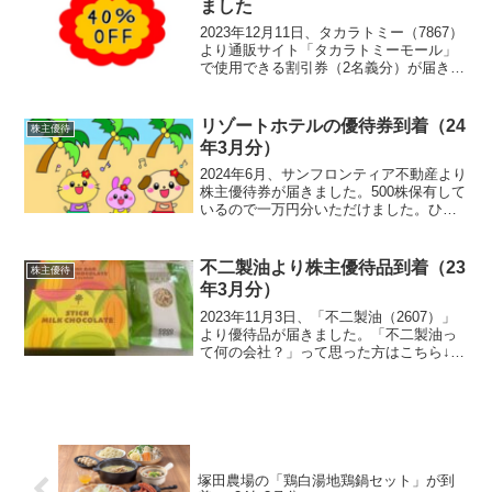
ました
2023年12月11日、タカラトミー（7867）
より通販サイト「タカラトミーモール」
で使用できる割引券（2名義分）が届きま
した。保有期間が3年以上となり今回から
40％割引になりました!(^^)!ひゃはりんこ
れはうれしい！ひゃはママ40％割引...
リゾートホテルの優待券到着（24
株主優待
年3月分）
2024年6月、サンフロンティア不動産より
株主優待券が届きました。500株保有して
いるので一万円分いただけました。ひゃ
はりん旅行好きな方におすすめの優待で
す優待内容自社ホテルの割引券を贈呈権
利月：3月末（年1回）保有株数優待内容
不二製油より株主優待品到着（23
株主優待
100株以上...
年3月分）
2023年11月3日、「不二製油（2607）」
より優待品が届きました。「不二製油っ
て何の会社？」って思った方はこちら↓今
回の優待内容についてミルクチョコレー
ト２種類と粒状大豆たんぱく１袋です。
ひゃはりんこのチョコレートが美味なん
です中身はこ...
塚田農場の「鶏白湯地鶏鍋セット」が到