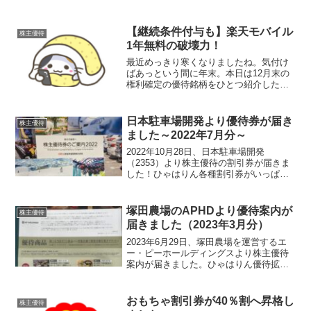
【継続条件付与も】楽天モバイル
株主優待
1年無料の破壊力！
最近めっきり寒くなりましたね。気付け
ばあっという間に年末。本日は12月末の
権利確定の優待銘柄をひとつ紹介したい
と思います。そう、あの“優待界の通信革
命児”こと「楽天グループ（4755）」で
す。優待内容は「楽天モバイル」最大1年
日本駐車場開発より優待券が届き
株主優待
分！！楽天グル...
ました～2022年7月分～
2022年10月28日、日本駐車場開発
（2353）より株主優待の割引券が届きま
した！ひゃはりん各種割引券がいっぱ
い！優待内容７月末1,000株以上保有株主
（1）時間貸し駐車場１日料金30％割引券
５枚（2）日本スキー場開発が運営するリ
塚田農場のAPHDより優待案内が
株主優待
フト利用...
届きました（2023年3月分）
2023年6月29日、塚田農場を運営するエ
ー・ピーホールディングスより株主優待
案内が届きました。ひゃはりん優待拡充
してからの一発目です♪優待内容年に2
回、3月末と9月末時点の株主を対象に保
有株数に応じた優待内容となっていま
おもちゃ割引券が40％割へ昇格し
株主優待
す。保有株数優待内...