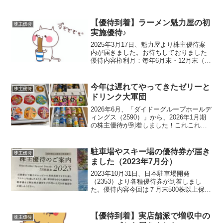
【優待到着】ラーメン魁力屋の初
株主優待
実施優待♪
2025年3月17日、魁力屋より株主優待案
内が届きました。お待ちしておりました
優待内容権利月：毎年6月末・12月末（年
2回）100株以上自社店舗で利用可能な
1,000円相当の電子チケット案内書に記載
されていたQRコードを読み取ると以下の
今年は遅れてやってきたゼリーと
株主優待
画面...
ドリンク大軍団
2026年6月、「ダイドーグループホールデ
ィングス（2590）」から、2026年1月期
の株主優待が到着しました！これこれ。
この重量感！今年から発送時期変更毎年
楽しみにしている優待のひとつですが、
今年は「あれ？まだ来ないな…」と少し
駐車場やスキー場の優待券が届き
株主優待
ソワソワ。...
ました（2023年7月分）
2023年10月31日、日本駐車場開発
（2353）より各種優待券が到着しまし
た。優待内容今回は７月末500株以上保有
株主が対象です。500株以上1,000株未満
1,000株以上10,000株未満10,000株以上紙
電子紙電子紙電子駐車場(1...
【優待到着】実店舗派で増収中の
株主優待