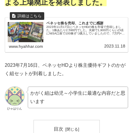
よる上場廃止を発表しました。
ベネッセ株を売却、これまでに感謝
2023年11月17日にベネッセHDの株を市場で売却しまし
た。1株あたり2,598円でした。夫婦で1,900円くらいの頃
にNISA口座で100株ずつ購入していましたので、7万円×2
名義＝約14万円の売却益となりました。突然のTOB発表ベ
ネッ...
2023.11.18
www.hyahhar.com
2023年7月16日、ベネッセHDより株主優待ギフトのかが
く組セットが到着しました。
かがく組は幼児～小学生に最適な内容だと思
います
ひゃはりん
目次