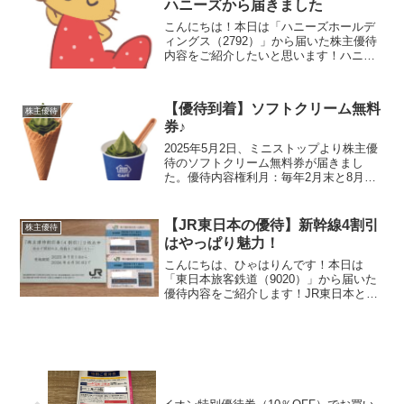
ハニーズから届きました
こんにちは！本日は「ハニーズホールデ
ィングス（2792）」から届いた株主優待
内容をご紹介したいと思います！ハニー
ズはアパレルブランドの中でも一風変わ
った成長戦略を描く企業なんです！家族
から好評の優待品です♪株主優待内容、説
【優待到着】ソフトクリーム無料
株主優待
明します！ハニーズ...
券♪
2025年5月2日、ミニストップより株主優
待のソフトクリーム無料券が届きまし
た。優待内容権利月：毎年2月末と8月末
（年2回）保有株式数に応じて国内のミニ
ストップ全店で使用できるソフトクリー
ム無料券およびコーヒーSサイズ無料券を
【JR東日本の優待】新幹線4割引
株主優待
進呈保有株数優...
はやっぱり魅力！
こんにちは、ひゃはりんです！本日は
「東日本旅客鉄道（9020）」から届いた
優待内容をご紹介します！JR東日本とい
う名称でおなじみですね株主優待の内容
をご紹介！株主優待割引券毎年3月末時点
の株主を対象に新幹線や特急料金が4割引
になる券を贈呈！...