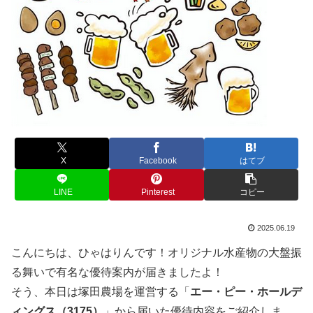
X
Facebook
はてブ
LINE
Pinterest
コピー
2025.06.19
こんにちは、ひゃはりんです！オリジナル水産物の大盤振
る舞いで有名な優待案内が届きましたよ！
そう、本日は塚田農場を運営する「
エー・ピー・ホールデ
ィングス（3175）
」から届いた優待内容をご紹介しま