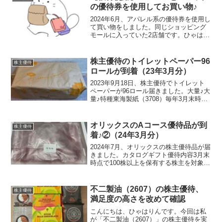
の優待券を使用してお買い物♪
2024年6月、アパレル系の優待券を使用し
て買い物をしました。同じショッピング
モールに入っていた2店舗です。ひゃはマ
マ優待券使うの大好き♡ハニーズ
HD（2792）3,480円のブラウスを購入し
ました。3,000円分の優待券を使用したの
株主優待のトイレットペーパー96
株主優待
で48...
ロールが到着（23年3月分）
2023年9月18日、株主優待でトイレット
ペーパーが96ロール届きました。大量♪大
量♪特種東海製紙（3708）毎年3月末時点
の株主を対象に保有期間に応じた優待内
容となっています。（2025年10月に株式
が3分割されました。）株数／保有期間
オリックスのAコース優待品が到
株主優待
3...
着♪②（24年3月分）
2024年7月、オリックスの株主優待品が届
きました。カタログギフト優待内容3月末
時点で100株以上を保有する株主を対象に
カタログギフトが贈呈されます。（3年以
上の保有でAコースにランクアップ）＊
2024年3月31日時点株主への実施をもっ
不二製油（2607）の株主優待、
株主優待
て廃...
満足度の高さを改めて確認
こんにちは、ひゃはりんです。今回は私
が「不二製油（2607）」の株主優待を実