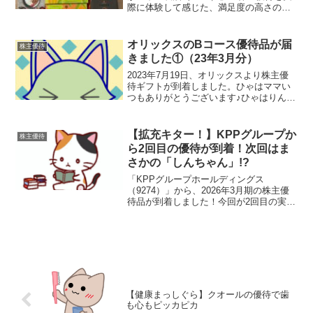
際に体験して感じた、満足度の高さの理
由を改めて語りたいと思います。不二製
油の優待、おすすめ不二製油といえば、
業務用チョコレートやカカオ原料でおな
オリックスのBコース優待品が届
株主優待
じみの企業。そしてそ...
きました①（23年3月分）
2023年7月19日、オリックスより株主優
待ギフトが到着しました。ひゃはママい
つもありがとうございます♪ひゃはりん優
待廃止のカウントダウンが始まっていま
すカタログギフト優待内容3月末時点で
100株以上を保有する株主を対象にカタロ
【拡充キター！】KPPグループか
株主優待
グギフトが贈...
ら2回目の優待が到着！次回はま
さかの「しんちゃん」!?
「KPPグループホールディングス
（9274）」から、2026年3月期の株主優
待品が到着しました！今回が2回目の実施
です＞＜今回届いたのは、図書カード
NEXT1,000円分です。図書カードNEXT
は、そのまま図書カードとしても使えま
すし、ネッ...
【健康まっしぐら】クオールの優待で歯
も心もピッカピカ