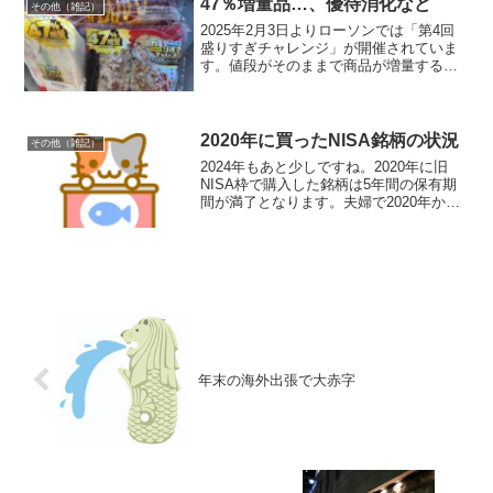
47％増量品…、優待消化など
その他（雑記）
にしてくれる...
2025年2月3日よりローソンでは「第4回
盛りすぎチャレンジ」が開催されていま
す。値段がそのままで商品が増量するキ
ャンペーンです。ふらっと立ち寄ると買
えることが多いので、最近は買えるよう
になってきたのでしょうか。お目当ての
「ふわ濃チーズケー...
2020年に買ったNISA銘柄の状況
その他（雑記）
2024年もあと少しですね。2020年に旧
NISA枠で購入した銘柄は5年間の保有期
間が満了となります。夫婦で2020年から
保有している銘柄の状況を確認してみま
した。日本たばこ産業（2914）購入単
価：1,931円 × 200株現在の株価：4...
年末の海外出張で大赤字