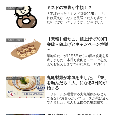
第二弾の開催が決定したんです！！にゃ
にっ！？今度は「ぶっかけうどん」で一
ミスドの福袋が半額！？
その他（雑記）
杯無料今回の企画は以下で...
大不評だった「ミスド福袋2025」。「こ
れは買えないな」と見送った人も多かっ
たのではないでしょうか。ひゃはりん我
が家も購入は見送りましたよその一方で
SNSでは「ミスドの福袋が半額になって
る」、「6,500円と3,500円の福袋をセッ
トで7,...
【悲報】銀だこ、値上げで700円
その他（雑記）
突破～値上げとキャンペーン地獄
～
築地銀だこが12月3日からの価格改定を発
表しました…本日も皮肉とユーモアを交
えてお伝えしますついに来た…12月3日か
ら値上げですって通常8個入りのソースた
こ焼き。2025年12月3日から+30円の650
円（税抜）になります。……ということ
丸亀製麺が本気を出した。「並」
その他（雑記）
は...
を頼んだら「大」になる3日間が
始まる…
トリドールが運営する丸亀製麵からとん
でもない“おせっかい”ニュースが飛び込ん
できました。なんと全国の丸亀製麺で
2026年5月27日～29日の3日間限定、麺増
量無料キャンペーン！！これは簡単に言
うと…「並」を頼んだら、無料で「大」