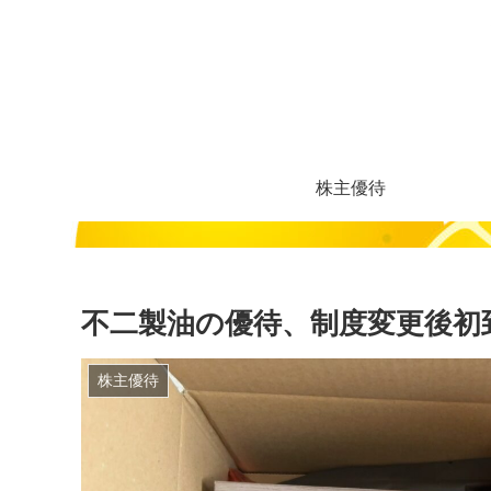
株主優待
不二製油の優待、制度変更後初
株主優待