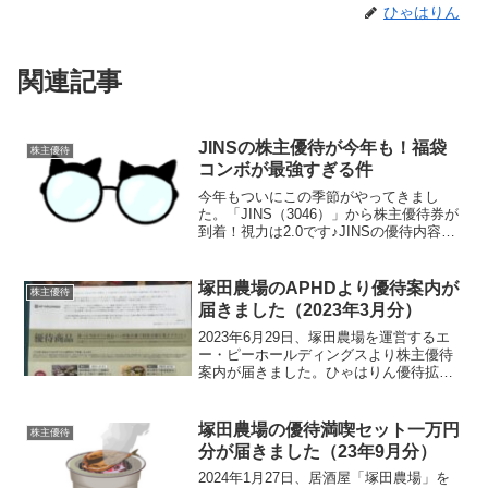
ひゃはりん
関連記事
JINSの株主優待が今年も！福袋
株主優待
コンボが最強すぎる件
今年もついにこの季節がやってきまし
た。「JINS（3046）」から株主優待券が
到着！視力は2.0です♪JINSの優待内容毎
年8月末時点で100株以上保有している
と、税込9,900円分の自社買物券がもらえ
るというものです。この優待券、JINS...
塚田農場のAPHDより優待案内が
株主優待
届きました（2023年3月分）
2023年6月29日、塚田農場を運営するエ
ー・ピーホールディングスより株主優待
案内が届きました。ひゃはりん優待拡充
してからの一発目です♪優待内容年に2
回、3月末と9月末時点の株主を対象に保
有株数に応じた優待内容となっていま
塚田農場の優待満喫セット一万円
株主優待
す。保有株数優待内...
分が届きました（23年9月分）
2024年1月27日、居酒屋「塚田農場」を