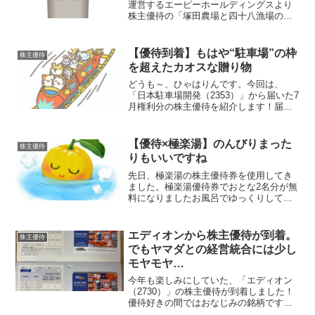
運営するエーピーホールディングスより
株主優待の「塚田農場と四十八漁場の良
いとこ取り！満喫セット」が到着しまし
た。ひゃはりん二回目の取得ですこちら
は12月に届いた優待案内をもとに注文し
【優待到着】もはや“駐車場”の枠
株主優待
た商品になります...
を超えたカオスな贈り物
どうも～、ひゃはりんです。今回は、
「日本駐車場開発（2353）」から届いた7
月権利分の株主優待を紹介します！届い
た封筒を開けてみての第一声は・・・な
んじゃこりゃ！！優待内容があまりにも
複雑！しかも1,000株以上保有している株
【優待×極楽湯】のんびりまった
株主優待
主には、使える...
りもいいですね
先日、極楽湯の株主優待券を使用してき
ました。極楽湯優待券でおとな2名分が無
料になりましたお風呂でゆっくりしてか
らご飯を食べました。優待券でソフトド
リンクが無料になりました優待内容毎年9
月末時点の株主を対象に無料入浴券が贈
エディオンから株主優待が到着。
株主優待
呈されます。1年以上...
でもヤマダとの経営統合には少し
モヤモヤ…
今年も楽しみにしていた、「エディオン
（2730）」の株主優待が到着しました！
優待好きの間ではおなじみの銘柄です
が、やっぱりこの優待は使い勝手が良く