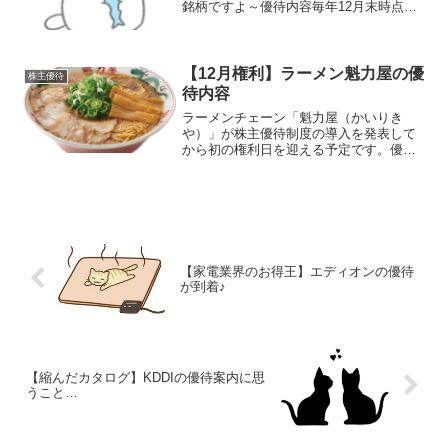
銘柄ですよ～優待内容毎年12月末時点の
株主を対象にクオカードが進呈されま
す。（年1回）100株以上クオカード1,000
円分シンプルなクオカードが届きました
銘柄情報...
【12月権利】ラーメン魁力屋の優
株主優待
待内容
ラーメンチェーン「魁力屋（かいりき
や）」が株主優待制度の導入を発表して
から初の権利日を迎える予定です。優待
内容権利月：6月末・12月末（年2回）保
有株数優待内容100株以上1,000円相当の
優待券（電子チケット）1枚ひゃはりん期
待していたよ...
【家電業界のお得王】エディオンの優待
が到着♪
【縮んだカタログ】KDDIの優待案内に思
うこと…