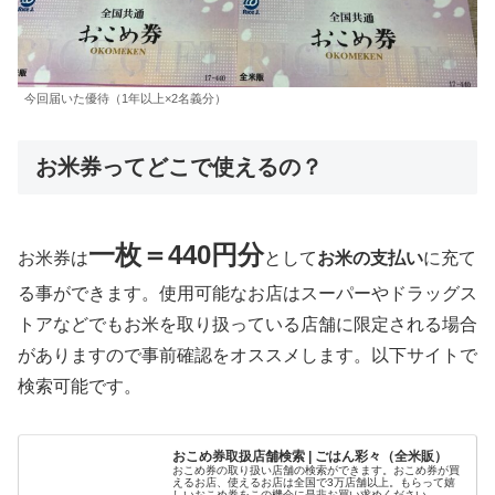
今回届いた優待（1年以上×2名義分）
お米券ってどこで使えるの？
一枚＝440円分
お米券は
として
お米の支払い
に充て
る事ができます。使用可能なお店はスーパーやドラッグス
トアなどでもお米を取り扱っている店舗に限定される場合
がありますので事前確認をオススメします。以下サイトで
検索可能です。
おこめ券取扱店舗検索 | ごはん彩々（全米販）
おこめ券の取り扱い店舗の検索ができます。おこめ券が買
えるお店、使えるお店は全国で3万店舗以上。もらって嬉
しいおこめ券をこの機会に是非お買い求めください。