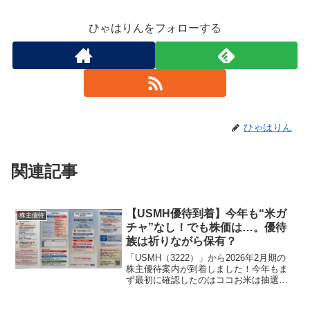
ひゃはりんをフォローする
ひゃはりん
関連記事
【USMH優待到着】今年も“米ガ
株主優待
チャ”なし！でも株価は…。優待
族は祈りながら保有？
「USMH（3222）」から2026年2月期の
株主優待案内が到着しました！今年もま
ず最初に確認したのはココお米は抽選
か！？→ 抽選なし でした！以前は米
不足のため抽選式となっていたお米です