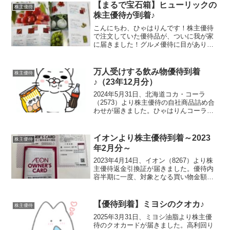
が、昨今のコメ余り報道の通り申込者全
【まるで宝石箱】ヒューリックの
株主優待
員に行き渡るよう...
株主優待が到着♪
こんにちわ、ひゃはりんです！株主優待
で注文していた優待品が、ついに我が家
に届きました！グルメ優待に目がありま
せん届いたのはまるで“宝石箱”何が届いた
のかというと……山形産のさくらんぼ
「佐藤錦」！箱を開けるとびっしりと詰
万人受けする飲み物優待到着
株主優待
まった宝石たち。おいし...
♪（23年12月分）
2024年5月31日、北海道コカ・コーラ
（2573）より株主優待の自社商品詰め合
わせが届きました。ひゃはりんコーラと
ポテチってどうしてこんなに合うんでし
ょうね！優待内容100株以上保有している
とコカ・コーラの商品（飲み物）が年に2
イオンより株主優待到着～2023
株主優待
回いただけ...
年2月分～
2023年4月14日、イオン（8267）より株
主優待返金引換証が届きました。優待内
容半期に一度、対象となる買い物金額と
保有株数に応じてキャッシュバックが受
けられます。株数キャッシュバック率100
～499株3％500～999株4％1000～2...
【優待到着】ミヨシのクオカ♪
株主優待
2025年3月31日、ミヨシ油脂より株主優
待のクオカードが届きました。高利回り