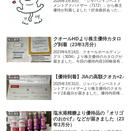
2026年3月30日、「ジャパンインベスト
メントアドバイザー（7172）」から株主
優待が到着しました！紆余曲折あった銘
柄ですね優待内容（今回は2名義分）2名
義で200株を3年以上保有しているので、
今回届いたのはこちら・クオカード
3,000...
クオールHDより株主優待カタロ
株主優待
グ到着（23年3月分）
2023年6月14日、クオールホールディン
グス（3034）より株主優待のカタログが
届きました。今回の優待内容100株保有
（1年以上）ですので今回から2つ選べる
ようになりました。ひゃはりん高級歯磨
き粉「デンタルポリスDX」を２セット申
【優待到着】JIAの高額クオカ×2♪
株主優待
し込みま...
2025年3月31日、ジャパンインベストメ
ントアドバイザーより株主優待のクオカ
ード2名義分が届きました。優待内容権利
月：毎年12月末（年1回）①クオ・カード
及び ②日本証券新聞デジタル版購読券
（1ヶ月 3,000円分）100株以上継続保
有...
塩水港精糖より優待品の「オリゴ
株主優待
のおかげ」などが届きました（23
年3月分）