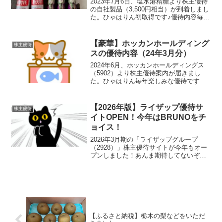
2023年7月6日、塩水港精糖より株主優待
の自社製品（3,500円相当）が到着しまし
た。ひゃはりん初取得です♪優待内容毎年
3月末時点で1000株以上を保有する株主を
対象に自社製品3,500円相当が贈呈されま
す。塩水港精糖のHPでは優待品の内...
【豪華】ホッカンホールディング
株主優待
スの優待内容（24年3月分）
2024年6月、ホッカンホールディングス
（5902）より株主優待案内が届きまし
た。ひゃはりん毎年楽しみな優待です優
待内容毎年3月末時点で一年以上保有する
株主を対象とした優待内容となっていま
す。保有株数優待内容100～999株3000円
【2026年版】ライザップ優待サ
株主優待
相当の...
イトOPEN！今年はBRUNOをチ
ョイス！
2026年3月期の「ライザップグループ
（2928）」株主優待サイトが今年もオー
プンしました！あんま期待してないぞ＾
＾おい・・・今年選んだもの毎年「今年
は何にしようかな～」と悩むのですが、
今回は14,000ポイントを使って
BRUNO（ブルーノ...
【ふるさと納税】栃木の梨などをいただ