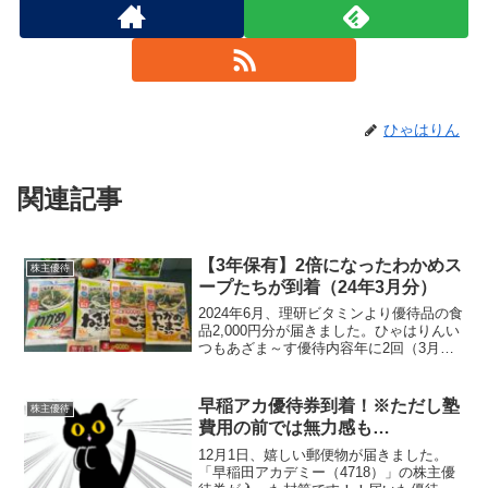
ひゃはりん
関連記事
【3年保有】2倍になったわかめス
株主優待
ープたちが到着（24年3月分）
2024年6月、理研ビタミンより優待品の食
品2,000円分が届きました。ひゃはりんい
つもあざま～す優待内容年に2回（3月末
と9月末）、保有株数や保有年数に応じた
優待内容となっています。保有期間3年未
満保有期間3年以上100株以上1,000円...
早稲アカ優待券到着！※ただし塾
株主優待
費用の前では無力感も…
12月1日、嬉しい郵便物が届きました。
「早稲田アカデミー（4718）」の株主優