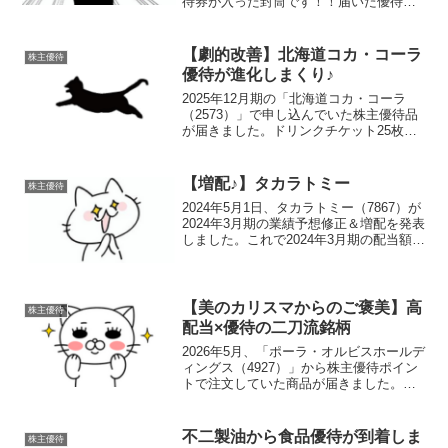
待券が入った封筒です！！届いた優待品
今回届いたのは、9月末権利分の株主優待
券が2名義分。なんと今回は…2名義とも
長期保有認定で2倍になり、合計20,000円
【劇的改善】北海道コカ・コーラ
株主優待
分でし...
優待が進化しまくり♪
2025年12月期の「北海道コカ・コーラ
（2573）」で申し込んでいた株主優待品
が届きました。ドリンクチケット25枚分
です！！以前はこちらの優待、ドリンク
25本分という破壊力を持ちながらも、有
効期限が短いチケット登録作業が大変と
【増配♪】タカラトミー
株主優待
いう“惜しい...
2024年5月1日、タカラトミー（7867）が
2024年3月期の業績予想修正＆増配を発表
しました。これで2024年3月期の配当額は
年間「50円」となります。今期に関して
は100周年記念配当が8円ありますが、
2017年までは年間配当「10円」...
【美のカリスマからのご褒美】高
株主優待
配当×優待の二刀流銘柄
2026年5月、「ポーラ・オルビスホールデ
ィングス（4927）」から株主優待ポイン
トで注文していた商品が届きました。届
いた優待品DECENCIA（ディセンシア）
のリペアリッププランパーにしました。
公式サイトでは通常価格1,980円となって
不二製油から食品優待が到着しま
株主優待
い...