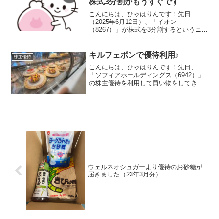
株式3分割がもうすぐです
こんにちは、ひゃはりんです！先日
（2025年6月12日）、「イオン
（8267）」が株式を3分割するというニュ
ースをお伝えしましたが、分割前に購入
する人が圧倒的に多いようで、株価が上
昇の一途をたどっています！ここで改め
キルフェボンで優待利用♪
株主優待
てイオンの株式分割の内容...
こんにちは、ひゃはりんです！先日、
「ソフィアホールディングス（6942）」
の株主優待を利用して買い物をしてきま
した！訪れたのは東京ドームシティ店用
事があって近くに来たところ、そういえ
ばキルフェボンのギフトカード持ってた
な～と思い出して寄って...
ウェルネオシュガーより優待のお砂糖が
届きました（23年3月分）