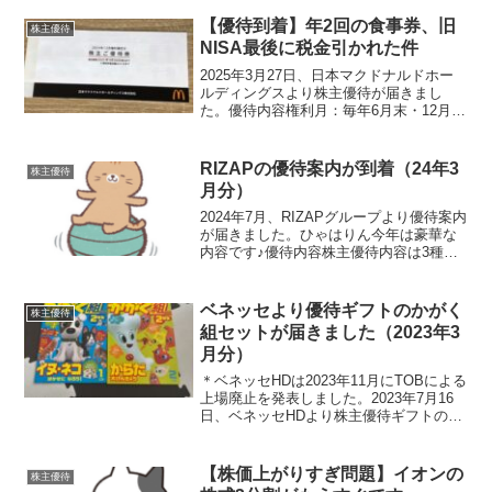
末・8月末】保有株数優待内容100株以上
ソフトクリーム無料券5枚200株以上ソフ
【優待到着】年2回の食事券、旧
株主優待
トクリーム...
NISA最後に税金引かれた件
2025年3月27日、日本マクドナルドホー
ルディングスより株主優待が届きまし
た。優待内容権利月：毎年6月末・12月末
（年2回）保有株数保有期間内容100～
299株継続保有期間1年以上優待食事券1冊
300～499株継続保有期間1年以上優待食
RIZAPの優待案内が到着（24年3
株主優待
事...
月分）
2024年7月、RIZAPグループより優待案内
が届きました。ひゃはりん今年は豪華な
内容です♪優待内容株主優待内容は3種類
あります。株主優待ポイントの付与付与
されたポイントを使って優待パンフレッ
トから商品を選択する事ができます。400
ベネッセより優待ギフトのかがく
株主優待
株以上1...
組セットが届きました（2023年3
月分）
＊ベネッセHDは2023年11月にTOBによる
上場廃止を発表しました。2023年7月16
日、ベネッセHDより株主優待ギフトのか
がく組セットが到着しました。ひゃはり
んかがく組は幼児～小学生に最適な内容
だと思います優待内容年に2回、株主優待
【株価上がりすぎ問題】イオンの
株主優待
カタ...