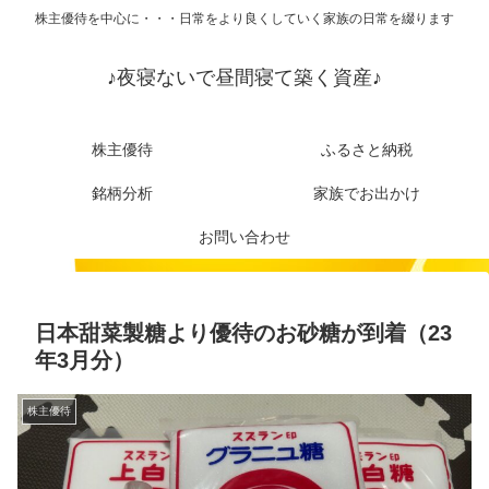
株主優待を中心に・・・日常をより良くしていく家族の日常を綴ります
♪夜寝ないで昼間寝て築く資産♪
株主優待
ふるさと納税
銘柄分析
家族でお出かけ
お問い合わせ
日本甜菜製糖より優待のお砂糖が到着（23
年3月分）
株主優待