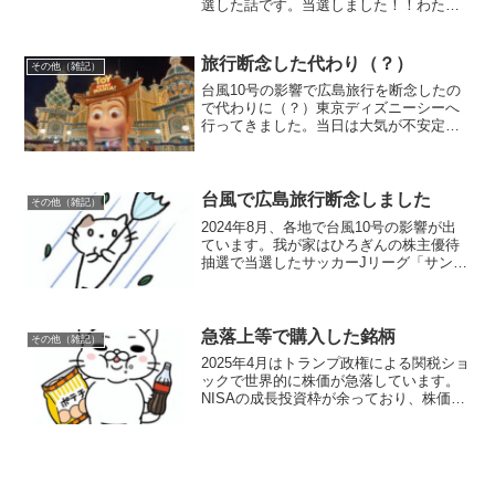
選した話です。当選しました！！わたし
が応募していたのよ（フフン）おにお生
誕祭キャンペーン2025とは？これは、ニ
ッスイの人気商品「大きな大きな焼きお
旅行断念した代わり（？）
その他（雑記）
にぎり」 をはじめ...
台風10号の影響で広島旅行を断念したの
で代わりに（？）東京ディズニーシーへ
行ってきました。当日は大気が不安定で
時折強めの雨が降る状況。平日という事
もあって人は少なめでした。入園したら
ファンタジースプリングスのスタンバイ
パスをGET。大体のア...
台風で広島旅行断念しました
その他（雑記）
2024年8月、各地で台風10号の影響が出
ています。我が家はひろぎんの株主優待
抽選で当選したサッカーJリーグ「サンフ
レッチェ広島 VS FC東京」を観戦する
予定でしたが、羽田から広島行きの飛行
機が欠航となり早々に断念しました。飛
行機レンタカ...
急落上等で購入した銘柄
その他（雑記）
2025年4月はトランプ政権による関税ショ
ックで世界的に株価が急落しています。
NISAの成長投資枠が余っており、株価が
下がったら買いたいな～と思っていた銘
柄を購入しました。エフ・シー・シー
（7296）株価：2,796円（2025年4月4日
時...