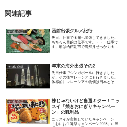
関連記事
函館出張グルメ紀行
その他（雑記）
先日、仕事で函館へ出張してきました。
もちろん目的は仕事です。・・・仕事で
す。朝は函館朝市で海鮮丼せっかく函館
まで来たので、早起きして朝市へ。市場
を歩いていると、どこを見ても海鮮丼、
海鮮丼、また海鮮丼。「朝からそんなに
食べられるかな？」と思っ...
年末の海外出張その2
その他（雑記）
先日仕事でシンガポールに行きました
が、その後マレーシアにも行きました。
体感的にマレーシアの物価は日本とそれ
ほど変わらず（食べ物は日本より安い
位）なのですが、唯一高いものがありま
す。それはお酒です。人口の6割以上がイ
スラム教徒でお酒を飲まない...
株じゃないけど当選キター！ニッ
その他（雑記）
スイ「焼きおにぎりキャンペー
ン」の戦利品
ニッスイが実施していたキャンペーン
「おにお生誕祭キャンペーン2025」に当