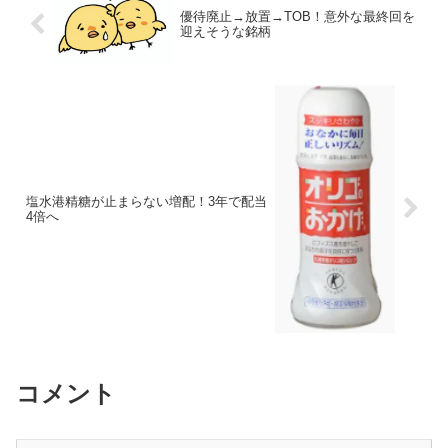
優待廃止→放置→TOB！意外な最終回を
迎えそうな銘柄
塩水港精糖が止まらない増配！3年で配当
4倍へ
コメント