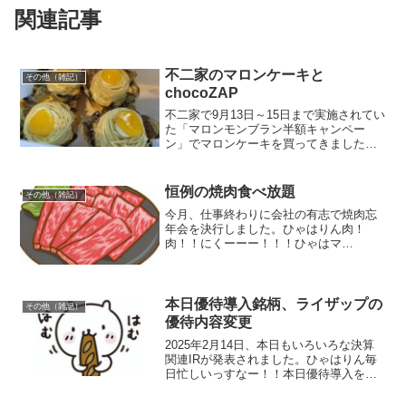
関連記事
不二家のマロンケーキと
その他（雑記）
chocoZAP
不二家で9月13日～15日まで実施されてい
た「マロンモンブラン半額キャンペー
ン」でマロンケーキを買ってきました。
ひゃはりんショーケースにびっしり並ん
でいましたよ！！ひとつ税込475円のとこ
ろ期間限定で237円でした。最近、休会し
恒例の焼肉食べ放題
その他（雑記）
ていたcho...
今月、仕事終わりに会社の有志で焼肉忘
年会を決行しました。ひゃはりん肉！
肉！！にくーーー！！！ひゃはマ
マ・・・・・・昨年の忘年会に引き続き
会社の近くにある「牛角」へ行くこと
に。焼肉食べ放題というと「焼肉きん
ぐ」が有名ですが、私たちは毎年牛角
本日優待導入銘柄、ライザップの
その他（雑記）
で...
優待内容変更
2025年2月14日、本日もいろいろな決算
関連IRが発表されました。ひゃはりん毎
日忙しいっすなー！！本日優待導入を発
表した銘柄2月14日朝8時に優待導入を発
表しました。KPPグループホールディン