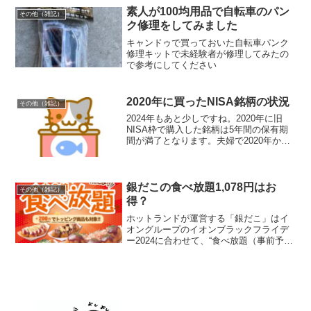
グス（9274）毎年3月末時点の株主を対象
素人が100均用品で自転車のパン
その他（雑記）
に以...
ク修理をしてみました
キャンドゥで買っておいた自転車パンク
修理キットで未経験者が修理してみたの
で参考にしてください
2020年に買ったNISA銘柄の状況
その他（雑記）
2024年もあと少しですね。2020年に旧
NISA枠で購入した銘柄は5年間の保有期
間が満了となります。夫婦で2020年から
保有している銘柄の状況を確認してみま
した。日本たばこ産業（2914）購入単
価：1,931円 × 200株現在の株価：4...
銀だこの食べ放題1,078円はお
その他（雑記）
得？
ホットランドが運営する「銀だこ」はイ
オングループのイオンブラックフライデ
ー2024に合わせて、“食べ放題（事前予約
制）”を実施すると発表しました。ひゃは
りんたこ焼きと言えば銀だこですね！た
こ焼（ソース、6 個入り）が45 分食べ放
題実施期間...