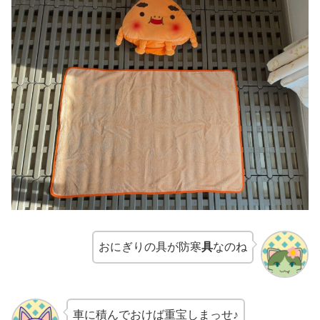
おにぎりの具が防寒
具
なのね
車に積んでおけば重宝しまっせ♪