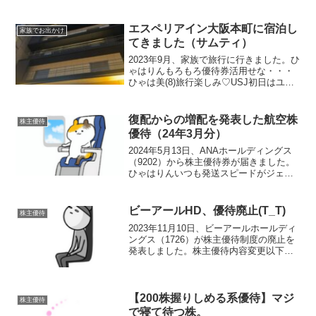
「ちいき新聞」を発行する企業です。地
域密着をモットーに、地域社会の活性化
や発展に貢献することを目指していま
エスペリアイン大阪本町に宿泊し
家族でお出かけ
す。初取得の優待です＞...
てきました（サムティ）
2023年9月、家族で旅行に行きました。ひ
ゃはりんもろもろ優待券活用せな・・・
ひゃは美(8)旅行楽しみ♡USJ初日はユニ
バーサルスタジオジャパンに行きまし
た。ハリーポッターひゃはママの大好き
なハリーポッターの世界観でバタービー
復配からの増配を発表した航空株
株主優待
ルを楽しんだり...
優待（24年3月分）
2024年5月13日、ANAホールディングス
（9202）から株主優待券が届きました。
ひゃはりんいつも発送スピードがジェッ
ト機並みです！！優待内容保有株数に応
じた優待内容となっています。＊ANAの
優待券は正式には「株主優待番号ご案内
ビーアールHD、優待廃止(T_T)
株主優待
書」と言い...
2023年11月10日、ビーアールホールディ
ングス（1726）が株主優待制度の廃止を
発表しました。株主優待内容変更以下の
株主優待が廃止となります。基準日株式
保有数（１年以上）優待内容９月末100
株以上1,000 株未満当社オリジナルクオ
カ...
【200株握りしめる系優待】マジ
株主優待
で寝て待つ株。