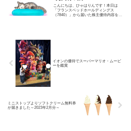
こんにちは、ひゃはりんです！本日は
「フランスベッドホールディングス
（7840）」から届いた株主優待内容をご
紹介します！寝具と介護用品のプロフェ
ッショナル企業から届いたのは、「眠り
の質」ギフトでした。選ぶのが悩ましい
優待内容です優待内容は“じ...
イオンの優待でスーパーマリオ・ムービ
ーを鑑賞
ミニストップよりソフトクリーム無料券
が届きました～2023年2月分～