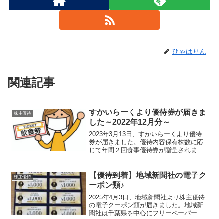
ひゃはりん
関連記事
すかいらーくより優待券が届きま
株主優待
した～2022年12月分～
2023年3月13日、すかいらーくより優待
券が届きました。優待内容保有株数に応
じて年間２回食事優待券が贈呈されま
す。保有株数年間贈呈金額6月末基準日12
月末基準日100株～299株4,000円2,000円
カード×1枚（2,000円）2,00...
【優待到着】地域新聞社の電子ク
株主優待
ーポン類♪
2025年4月3日、地域新聞社より株主優待
の電子クーポン類が届きました。地域新
聞社は千葉県を中心にフリーペーパー