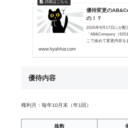
優待変更のAB&C
の！？
2025年9月17日に
「AB&Company（
こで改めて変更内容を
まで「配当性向...
www.hyahhar.com
優待内容
権利月：毎年10月末（年1回）
株数