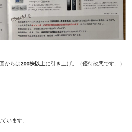
今回からは
200株以上
に引き上げ。（優待改悪です。）
れています。