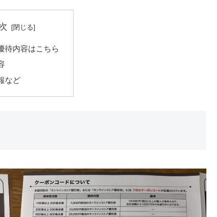
次
優待内容はこちら
容
報など