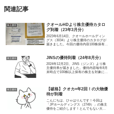
関連記事
クオールHDより株主優待カタロ
株主優待
グ到着（23年3月分）
2023年6月14日、クオールホールディン
グス（3034）より株主優待のカタログが
届きました。今回の優待内容100株保有
（1年以上）ですので今回から2つ選べる
ようになりました。ひゃはりん高級歯磨
き粉「デンタルポリスDX」を２セット申
JINSの優待到着（24年8月分）
株主優待
し込みま...
2024年12月2日、JINS（ジンズ）より株
主優待券が届きました。優待内容毎年8月
末時点で100株以上保有の株主を対象に税
込9,900円分の優待券が贈呈されます。こ
れまで眼鏡を作る際は眼鏡市場を利用し
ていましたが、JINSの株主になってか...
【破格】クオカ×年2回！の大物優
株主優待
待が到着
こんにちは、ひゃはりんです！今回は
「JPホールディングス（2749）」の株主
優待をご紹介します！とんでもない大物
がポストに届いていましたよその株主優