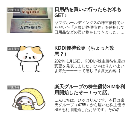
待内容とは！毎年3月末と9月末時点で500
株保有している株主へ年2回、クオカード
日用品を買いに行ったらお米も
株主優待
10,000...
GET♪
ヤマダホールディングスの株主優待でい
ただいた「お買い物優待券」を使用して
日用品などの買い物をしてきました。買
ったものは以下です。ちょっと買いす
ぎ？ヤマダデンキでは1,000円の買い物毎
に500円分の買い物券を1枚使用すること
KDDI優待変更（ちょっと改
株主優待
ができます。事実...
悪？）
2024年1月16日、KDDIが株主優待制度の
変更を発表しました。ひゃはりんいよい
よ来たーーーって感じです変更内容【現
行の優待内容】（2024年3月期まで）カタ
ログギフト100株以上5年未満：3,000
円 5年以上：5,000円1,00...
楽天グループの株主優待SIMを利
株主優待
用開始したぞー！って話。
こんにちは、ひゃはりんです。本日は楽
天グループ（4755）から届いた株主優待
SIMを利用開始したお話です。その名も
「楽天モバイル特別優待SIMカード」！
もう8月ですね＞＜優待内容は「楽天モバ
イル」1年分！！楽天グループの株主優待
内容は、12...