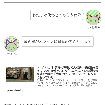
わたしが使わせてもらうね♡
ひゃは美(9)
最近娘がオシャレに目覚めてきた…苦笑
ひゃはりん
ユニクロとは｢真逆の戦略｣で大成功…機能性を売
りにしない女性アパレル｢ハニーズ｣が絶好調な安
さ以外の理由 ｢特徴がないデザイン｣がトレンド
にあっている
女性向けアパレルブランド「ハニーズ」の売り上げが好調
だ。ライターの南充浩さんは「『高機能性』を売りにしな
いなど、ユニクロやワークマンとは真逆の戦略を採ってい
る。その結果、『ユニクロに飽きた』層をうまく射止めて
president.jp
いるのではないか」という――。