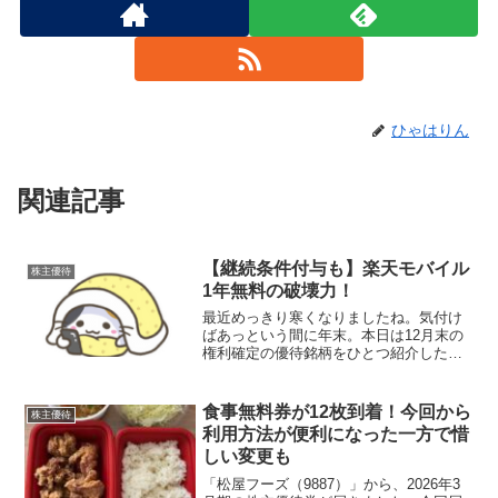
ひゃはりん
関連記事
【継続条件付与も】楽天モバイル
株主優待
1年無料の破壊力！
最近めっきり寒くなりましたね。気付け
ばあっという間に年末。本日は12月末の
権利確定の優待銘柄をひとつ紹介したい
と思います。そう、あの“優待界の通信革
命児”こと「楽天グループ（4755）」で
す。優待内容は「楽天モバイル」最大1年
食事無料券が12枚到着！今回から
株主優待
分！！楽天グル...
利用方法が便利になった一方で惜
しい変更も
「松屋フーズ（9887）」から、2026年3