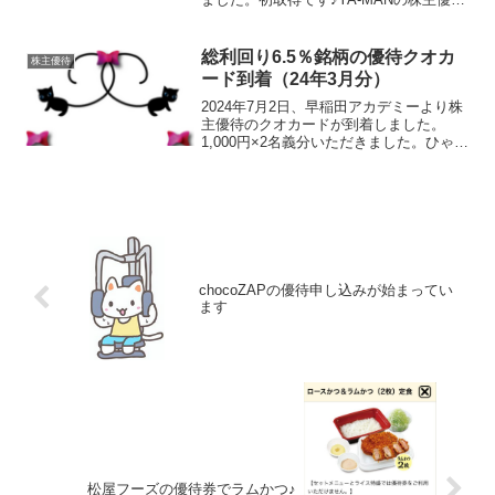
内容ヤーマンの優待は、自社直営店（フ
ェイス・リフト・ジム含む）や「ヤーマ
ンオンラインストア」で使える株主優待
総利回り6.5％銘柄の優待クオカ
株主優待
割引券です。【基準日：...
ード到着（24年3月分）
2024年7月2日、早稲田アカデミーより株
主優待のクオカードが到着しました。
1,000円×2名義分いただきました。ひゃは
ママかわいいデザインね♡ひゃはりん長
期保有で倍になるのが待ち遠しいです優
待内容年に2回、保有期間に応じた優待内
容となって...
chocoZAPの優待申し込みが始まってい
ます
松屋フーズの優待券でラムかつ♪