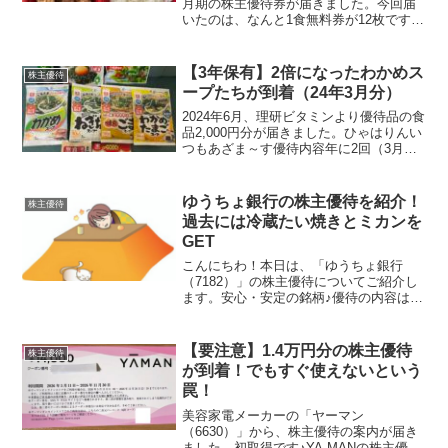
月期の株主優待券が届きました。今回届
いたのは、なんと1食無料券が12枚です！
今回から長期判定されました優待内容松
屋、松のや、それらを主業態とする複合
店舗にて利用可能な食事優待券を贈呈
【3年保有】2倍になったわかめス
株主優待
【権利月：3月...
ープたちが到着（24年3月分）
2024年6月、理研ビタミンより優待品の食
品2,000円分が届きました。ひゃはりんい
つもあざま～す優待内容年に2回（3月末
と9月末）、保有株数や保有年数に応じた
優待内容となっています。保有期間3年未
満保有期間3年以上100株以上1,000円...
ゆうちょ銀行の株主優待を紹介！
株主優待
過去には冷蔵たい焼きとミカンを
GET
こんにちわ！本日は、「ゆうちょ銀行
（7182）」の株主優待についてご紹介し
ます。安心・安定の銘柄♪優待の内容は…
カタログから選べます！！毎年3月末時点
で500株以上を保有している株主を対象に
3,000円相当のカタログギフトが贈呈され
【要注意】1.4万円分の株主優待
株主優待
ます。ゆ...
が到着！でもすぐ使えないという
罠！
美容家電メーカーの「ヤーマン
（6630）」から、株主優待の案内が届き
ました。初取得です♪YA-MANの株主優待