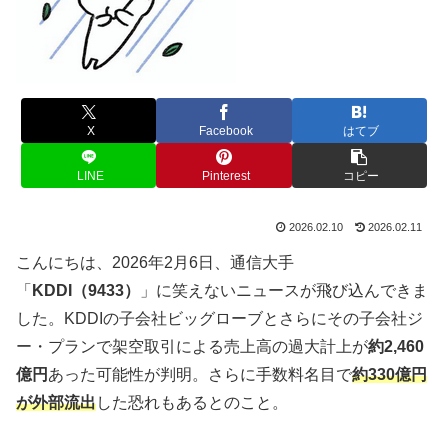
X
Facebook
はてブ
LINE
Pinterest
コピー
2026.02.10
2026.02.11
こんにちは、2026年2月6日、通信大手
「
KDDI（9433）
」に笑えないニュースが飛び込んできま
した。KDDIの子会社ビッグローブとさらにその子会社ジ
ー・プランで架空取引による売上高の過大計上が
約2,460
億円
あった可能性が判明。さらに手数料名目で
約330億円
が外部流出
した恐れもあるとのこと。