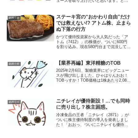
ュースを取り上げたいと思います。どん
な内容っすか？？株主優待制度の拡充を
発表2025年12月25日に発表された株主優
待制度の変更。今回の目玉は、・200株・
ステーキ宮の“おかわり自由”だけ
銘柄分析
500株と...
では救えない!? アトム株、止まら
ぬ下落の行方
かつて優待投資家から大人気だった「ア
トム（7412）」の株価が、ついに600円
を割り込み、現在580円台まで沈没してい
ます。ピンチ？それともチャンス？なぜ
こんなに下がってるの？きっかけは2024
年の優待改悪ショック。かつて100株保有
【業界再編】東洋精糖のTOB
銘柄分析
で年間...
2025年2月6日、製糖業界にビッグニュー
スが飛び出しました。ひゃはりんおお！
TOBっすか！TOB価格は1株あたり2,080
円となっています。この価格は2月3日の
終値1,563円に対して33.08％のプレミア
ムを付与した価格との事です。IR...
ニチレイが優待新設！…でも同時
銘柄分析
に売り出し？株主困惑。
冷凍食品の王者「ニチレイ（2871）」が
ついに株主優待制度の導入を発表しまし
た！「おおっ、ついにニチレイも優待導
入か！1」と、一瞬テンションが上がった
投資家も多かったはずですが……。とん