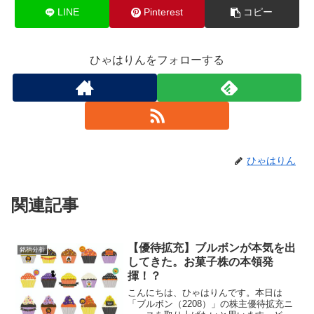
LINE
Pinterest
コピー
ひゃはりんをフォローする
ひゃはりん
関連記事
【優待拡充】ブルボンが本気を出
銘柄分析
してきた。お菓子株の本領発
揮！？
こんにちは、ひゃはりんです。本日は
「ブルボン（2208）」の株主優待拡充ニ