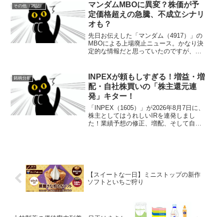
でもね～内容でしたニチレイの株主優待
マンダムMBOに異変？株価が予
その他（雑記）
内容をチェックまず...
定価格超えの急騰、不成立シナリ
オも？
先日お伝えした「マンダム（4917）」の
MBOによる上場廃止ニュース。かなり決
定的な情報だと思っていたのですが、こ
こに来て不成立になる可能性が浮上して
きました。一体何が起きてるのか教えて
くれ…9月16日の終値は2295円カロンホ
INPEXが頼もしすぎる！増益・増
銘柄分析
ールディング...
配・自社株買いの「株主還元連
発」キター！
「INPEX（1605）」が2026年8月7日に、
株主としてはうれしいIRを連発しまし
た！業績予想の修正、増配、そして自社
株買い。今回は、この頼もしいIR3本立て
を紹介します！なんていい会社なん
だ・・・！① 業績予想を修正！売上は減
っても利...
【スイートな一日】ミニストップの新作
ソフトといちご狩り