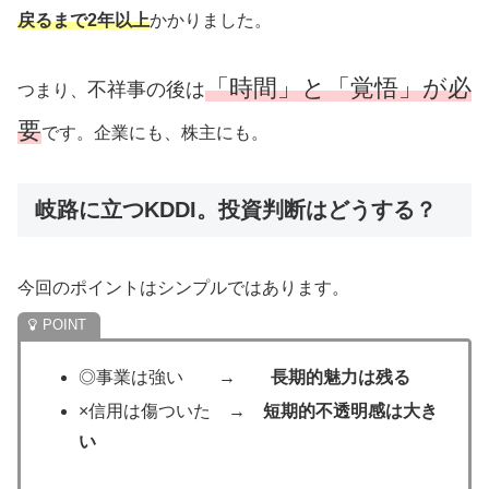
戻るまで2年以上
かかりました。
「時間」と「覚悟」が必
不祥事の後は
つまり、
要
です。企業にも、株主にも。
岐路に立つKDDI。投資判断はどうする？
今回のポイントはシンプルではあります。
◎事業は強い →
長期的魅力は残る
×信用は傷ついた →
短期的不透明感は大き
い